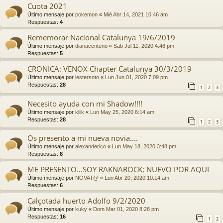
Cuota 2021
Último mensaje por
pokemon
«
Mié Abr 14, 2021 10:46 am
Respuestas:
4
Rememorar Nacional Catalunya 19/6/2019
Último mensaje por
dianacenteno
«
Sab Jul 11, 2020 4:46 pm
Respuestas:
5
CRONICA: VENOX Chapter Catalunya 30/3/2019
Último mensaje por
lestersoto
«
Lun Jun 01, 2020 7:09 pm
Respuestas:
28
1
2
3
Necesito ayuda con mi Shadow!!!!
Último mensaje por
kliik
«
Lun May 25, 2020 6:14 am
Respuestas:
28
1
2
3
Os presento a mi nueva novia....
Último mensaje por
alexanderico
«
Lun May 18, 2020 3:48 pm
Respuestas:
8
ME PRESENTO...SOY RAKNAROCK; NUEVO POR AQUI
Último mensaje por
NOVAT@
«
Lun Abr 20, 2020 10:14 am
Respuestas:
6
Calçotada huerto Adolfo 9/2/2020
Último mensaje por
kuky
«
Dom Mar 01, 2020 8:28 pm
Respuestas:
16
1
2