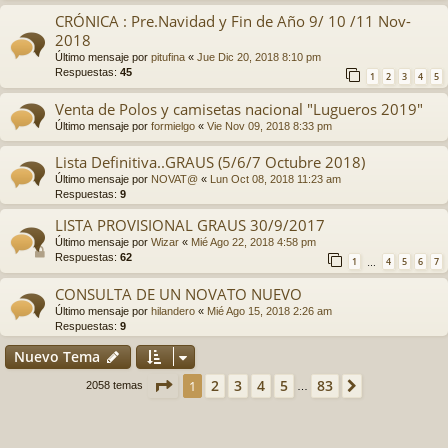
CRÓNICA : Pre.Navidad y Fin de Año 9/ 10 /11 Nov-
2018
Último mensaje por
pitufina
«
Jue Dic 20, 2018 8:10 pm
Respuestas:
45
1
2
3
4
5
Venta de Polos y camisetas nacional "Lugueros 2019"
Último mensaje por
formielgo
«
Vie Nov 09, 2018 8:33 pm
Lista Definitiva..GRAUS (5/6/7 Octubre 2018)
Último mensaje por
NOVAT@
«
Lun Oct 08, 2018 11:23 am
Respuestas:
9
LISTA PROVISIONAL GRAUS 30/9/2017
Último mensaje por
Wizar
«
Mié Ago 22, 2018 4:58 pm
Respuestas:
62
1
4
5
6
7
…
CONSULTA DE UN NOVATO NUEVO
Último mensaje por
hilandero
«
Mié Ago 15, 2018 2:26 am
Respuestas:
9
Nuevo Tema
Página
1
de
83
2
3
4
5
83
1
Siguiente
2058 temas
…