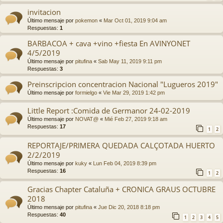
invitacion
Último mensaje por
pokemon
«
Mar Oct 01, 2019 9:04 am
Respuestas:
1
BARBACOA + cava +vino +fiesta En AVINYONET
4/5/2019
Último mensaje por
pitufina
«
Sab May 11, 2019 9:11 pm
Respuestas:
3
Preinscripcion concentracion Nacional "Lugueros 2019"
Último mensaje por
formielgo
«
Vie Mar 29, 2019 1:42 pm
Little Report :Comida de Germanor 24-02-2019
Último mensaje por
NOVAT@
«
Mié Feb 27, 2019 9:18 am
Respuestas:
17
1
2
REPORTAJE/PRIMERA QUEDADA CALÇOTADA HUERTO
2/2/2019
Último mensaje por
kuky
«
Lun Feb 04, 2019 8:39 pm
Respuestas:
16
1
2
Gracias Chapter Cataluña + CRONICA GRAUS OCTUBRE
2018
Último mensaje por
pitufina
«
Jue Dic 20, 2018 8:18 pm
Respuestas:
40
1
2
3
4
5