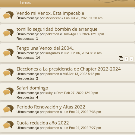
Temas
Vendo mi Venox. Esta impecable
Último mensaje por
Mcvincent
«
Lun Jul 28, 2025 11:30 am
tornillo seguridad bombin de arranque
Último mensaje por
pokemon
«
Dom Ago 18, 2024 12:10 pm
Respuestas:
1
Tengo una Venox del 2004...
Último mensaje por
luisgarras
«
Jue Jun 06, 2024 8:58 am
Respuestas:
14
1
2
Elecciones a La presidencia de Chapter 2022-2024
Último mensaje por
pokemon
«
Mié Abr 13, 2022 5:18 pm
Respuestas:
2
Safari domingo
Último mensaje por
kuky
«
Dom Feb 27, 2022 12:10 pm
Respuestas:
4
Periodo Renovación y Altas 2022
Último mensaje por
pokemon
«
Lun Ene 24, 2022 7:36 pm
Cuota reducida año 2022
Último mensaje por
pokemon
«
Lun Ene 24, 2022 7:27 pm