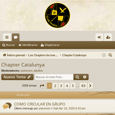
nl
or
de
eg
Buscar
Identificarse
Registrarse
ac
os
nti
ist
B
Índice general
Los Chapters de nuestro Club VENOX
Chapter Catalunya
es
fic
ra
u
Chapter Catalunya
s
rá
ar
rs
Moderadores:
pokemon
,
pitufina
c
pi
se
e
Buscar
Búsqueda avan
Nuevo Tema
a
do
r
Página
1
de
83
2
3
4
5
83
1
Siguiente
2058 temas
…
s
Anuncios
COMO CIRCULAR EN GRUPO
Último mensaje por
pokemon
«
Sab Abr 18, 2020 6:33 pm