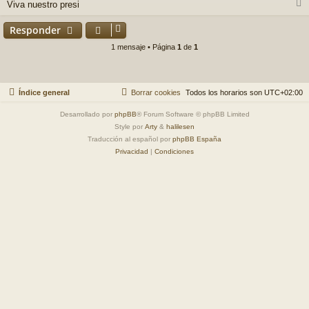
j
Viva nuestro presi
e
r
r
Responder
i
1 mensaje • Página
1
de
1
Índice general
Borrar cookies
Todos los horarios son
UTC+02:00
Desarrollado por
phpBB
® Forum Software © phpBB Limited
Style por
Arty
&
halilesen
Traducción al español por
phpBB España
Privacidad
|
Condiciones