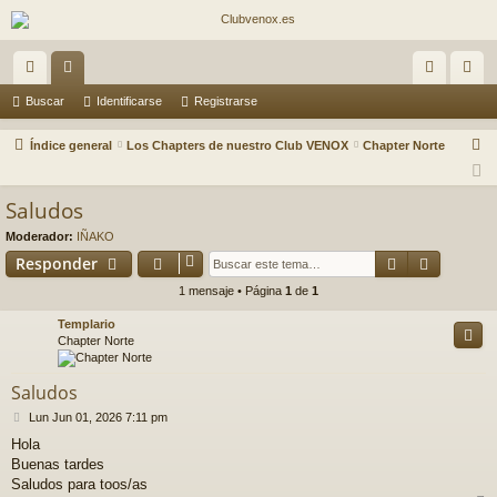
nl
or
de
eg
Buscar
Identificarse
Registrarse
ac
os
nti
ist
B
Índice general
Los Chapters de nuestro Club VENOX
Chapter Norte
es
fic
ra
u
s
rá
ar
rs
Saludos
c
pi
se
e
Moderador:
IÑAKO
a
Buscar
Búsqued
Responder
do
r
1 mensaje • Página
1
de
1
s
Templario
Chapter Norte
Saludos
M
Lun Jun 01, 2026 7:11 pm
e
Hola
n
Buenas tardes
s
a
Saludos para toos/as