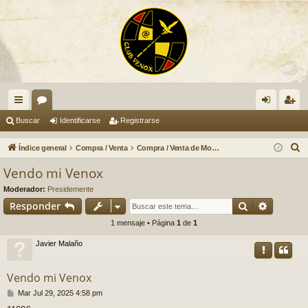
nl
or
de
eg
Buscar
Identificarse
Registrarse
ac
os
nti
ist
B
Índice general
Compra / Venta
Compra / Venta de Motos (cualquier tipo y marca)
es
fic
ra
u
Vendo mi Venox
s
rá
ar
rs
Moderador:
Presidemente
c
pi
se
e
Buscar
Búsqued
Responder
a
1 mensaje • Página
1
de
1
do
r
Javier Malaño
s
Vendo mi Venox
M
Mar Jul 29, 2025 4:58 pm
e