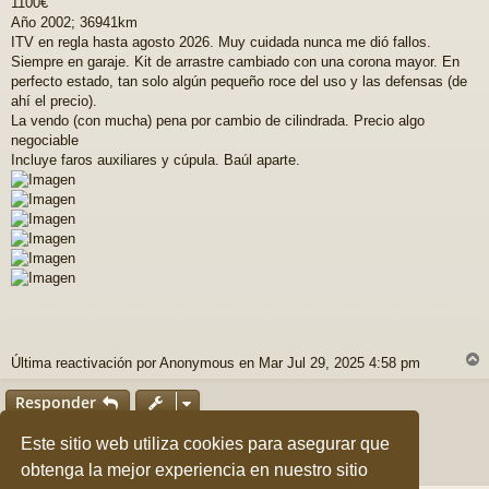
1100€
n
Año 2002; 36941km
s
a
ITV en regla hasta agosto 2026. Muy cuidada nunca me dió fallos.
j
Siempre en garaje. Kit de arrastre cambiado con una corona mayor. En
e
perfecto estado, tan solo algún pequeño roce del uso y las defensas (de
ahí el precio).
La vendo (con mucha) pena por cambio de cilindrada. Precio algo
negociable
Incluye faros auxiliares y cúpula. Baúl aparte.
Última reactivación por Anonymous en Mar Jul 29, 2025 4:58 pm
r
r
Responder
i
1 mensaje • Página
1
de
1
Este sitio web utiliza cookies para asegurar que
obtenga la mejor experiencia en nuestro sitio