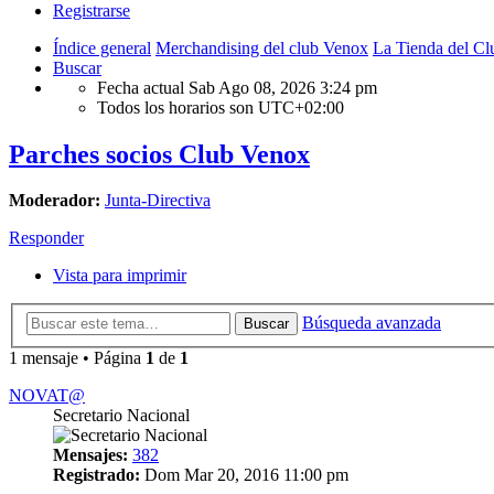
Registrarse
Índice general
Merchandising del club Venox
La Tienda del Cl
Buscar
Fecha actual Sab Ago 08, 2026 3:24 pm
Todos los horarios son
UTC+02:00
Parches socios Club Venox
Moderador:
Junta-Directiva
Responder
Vista para imprimir
Búsqueda avanzada
Buscar
1 mensaje • Página
1
de
1
NOVAT@
Secretario Nacional
Mensajes:
382
Registrado:
Dom Mar 20, 2016 11:00 pm