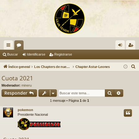
nl
or
de
eg
Buscar
Identificarse
Registrarse
ac
os
nti
ist
B
Índice general
Los Chapters de nuestro Club VENOX
Chapter Astur-Leones
es
fic
ra
u
Cuota 2021
s
rá
ar
rs
Moderador:
mineru
c
pi
se
e
Buscar
Búsqued
Responder
a
1 mensaje • Página
1
de
1
do
r
pokemon
s
Presidente Nacional