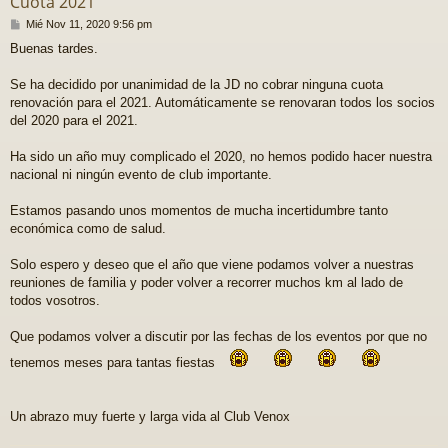
Cuota 2021
M
Mié Nov 11, 2020 9:56 pm
e
Buenas tardes.
n
s
a
Se ha decidido por unanimidad de la JD no cobrar ninguna cuota
j
renovación para el 2021. Automáticamente se renovaran todos los socios
e
del 2020 para el 2021.
Ha sido un año muy complicado el 2020, no hemos podido hacer nuestra
nacional ni ningún evento de club importante.
Estamos pasando unos momentos de mucha incertidumbre tanto
económica como de salud.
Solo espero y deseo que el año que viene podamos volver a nuestras
reuniones de familia y poder volver a recorrer muchos km al lado de
todos vosotros.
Que podamos volver a discutir por las fechas de los eventos por que no
tenemos meses para tantas fiestas
Un abrazo muy fuerte y larga vida al Club Venox