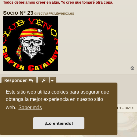
Todos deberiamos creer en algo. Yo creo que tomaré otra copa.
Socio Nº 23
directiva@clubvenox.es
r
r
Responder
i
1 mensaje • Página
1
de
1
Este sitio web utiliza cookies para asegurar que
obtenga la mejor experiencia en nuestro sitio
web.
Saber más
Índice general
Borrar cookies
Todos los horarios son
UTC+02:00
Desarrollado por
phpBB
® Forum Software © phpBB Limited
¡Lo entiendo!
Style por
Arty
&
halilesen
Traducción al español por
phpBB España
Privacidad
|
Condiciones