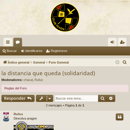
nl
or
de
eg
Buscar
Identificarse
Registrarse
ac
os
nti
ist
B
Índice general
General
Foro General
es
fic
ra
u
la distancia que queda (solidaridad)
s
rá
ar
rs
Moderadores:
chacal
,
Rufus
c
pi
se
e
a
Reglas del Foro
do
r
Buscar
Búsqued
Responder
s
2 mensajes • Página
1
de
1
Rufus
Directiva aragon