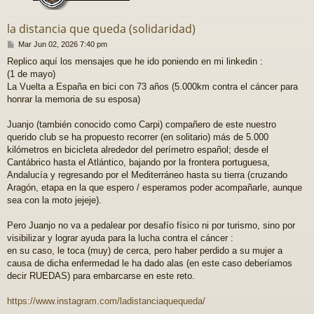
la distancia que queda (solidaridad)
M
Mar Jun 02, 2026 7:40 pm
e
Replico aquí los mensajes que he ido poniendo en mi linkedin :
n
(1 de mayo)
s
a
La Vuelta a España en bici con 73 años (5.000km contra el cáncer para
j
honrar la memoria de su esposa)
e
Juanjo (también conocido como Carpi) compañero de este nuestro
querido club se ha propuesto recorrer (en solitario) más de 5.000
kilómetros en bicicleta alrededor del perímetro español; desde el
Cantábrico hasta el Atlántico, bajando por la frontera portuguesa,
Andalucía y regresando por el Mediterráneo hasta su tierra (cruzando
Aragón, etapa en la que espero / esperamos poder acompañarle, aunque
sea con la moto jejeje).
Pero Juanjo no va a pedalear por desafío físico ni por turismo, sino por
visibilizar y lograr ayuda para la lucha contra el cáncer :
en su caso, le toca (muy) de cerca, pero haber perdido a su mujer a
causa de dicha enfermedad le ha dado alas (en este caso deberíamos
decir RUEDAS) para embarcarse en este reto.
https://www.instagram.com/ladistanciaquequeda/