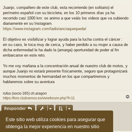
j
e
Juanjo, compañero de este club, esta recorriendo (en solitario) el
perímetro español con su bicicleta; en los 10 primeros días ya ha
recorrido casi 1000 km: os animo a que veáis los videos que va subiendo
diariamente en su Instagram.
https://www.instagram.com/ladistanciaquequeda/
El objetivo es visibilizar y lograr ayuda para la lucha contra el cáncer :
en su caso, le toca muy de cerca, y haber perdido a su mujer a causa de
dicha enfermedad le ha dado la (amarga) oportunidad de poder al fin
embarcarse en este reto.
Yo me voy mañana a la concentración anual de nuestro club de motos, y
aunque Juanjo no estará presente físicamente, seguro que protagonizará
muchos momentos de hermandad en los que compartiremos y
hablaremos sobre su aventura
rufus (socio 265) ch.aragon
https://foro.clubvenox.es/viewforum.php?f=11
r
r
Responder
i
2 mensajes • Página
1
de
1
Este sitio web utiliza cookies para asegurar que
obtenga la mejor experiencia en nuestro sitio