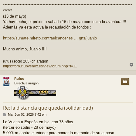
*************************************************************************************
******
(13 de mayo)
Ya hay fecha, el próximo sábado 16 de mayo comienza la aventura !!!
Además ya esta activa la recaudación de fondos :
https://sumate.mireto.contraelcancer.es ... gns/juanjo
Mucho animo, Juanjo !!!!
rufus (socio 265) ch.aragon
https://foro.clubvenox.es/viewforum.php?f=11
r
r
Rufus
i
Directiva aragon
Re: la distancia que queda (solidaridad)
M
Mar Jun 02, 2026 7:42 pm
e
La Vuelta a España en bici con 73 años
n
(tercer episodio - 28 de mayo)
s
a
5.000km contra el cáncer para honrar la memoria de su esposa