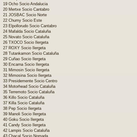
19 Ocho Socio Andalucia
20 Mertxe Socio Cantabro
21 JOSBAC Socio Norte
22 Chumy Socio Este
23 Elpollorudo Socio Cantabro
24 Mafalda Socio Cataluña
25 Novato Socio Cataluña
26 TXOCO Socio Ilergeta
27 ROXY Socio Ilergeta
28 Tutankamon Socio Cataluña
29 Cuñao Socio Ilergeta
30 Encarna Socio Ilergeta
31 Mimosin Socio Ilergeta
32 Mimosina Socio Ilergeta
33 Presidemente Socio Centro
34 Motorhead Socio Cataluña
35 Terremoto Socio Cataluña
36 Killo Socio Cataluña
37 Killa Socio Cataluña
38 Pep Socio Ilergeta
39 Manoli Socio Ilergeta
40 Goku Socio Ilergeta
41 Candy Socio Ilergeta
42 Lampis Socio Cataluña
43 Chacal Socio Nomada