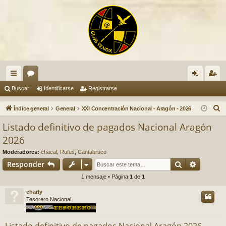
nl
or
de
eg
Buscar
Identificarse
Registrarse
ac
os
nti
ist
B
Índice general
General
XXI Concentración Nacional - Aragón - 2026
es
fic
ra
u
Listado definitivo de pagados Nacional Aragón
s
rá
ar
rs
2026
c
pi
se
e
Moderadores:
chacal
,
Rufus
,
Cantabruco
a
Buscar
Búsqued
Responder
do
r
1 mensaje • Página
1
de
1
s
charly
Tesorero Nacional
Listado definitivo de pagados Nacional Aragón 2026