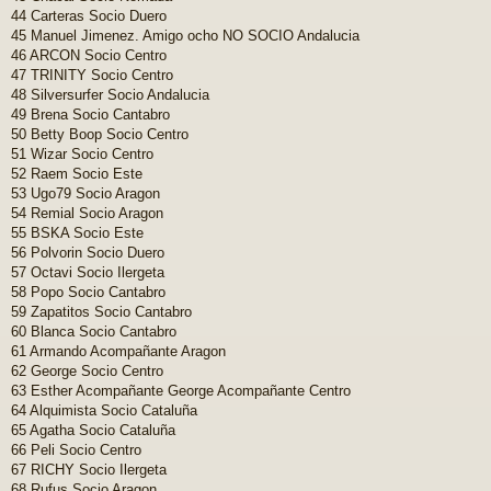
44 Carteras Socio Duero
45 Manuel Jimenez. Amigo ocho NO SOCIO Andalucia
46 ARCON Socio Centro
47 TRINITY Socio Centro
48 Silversurfer Socio Andalucia
49 Brena Socio Cantabro
50 Betty Boop Socio Centro
51 Wizar Socio Centro
52 Raem Socio Este
53 Ugo79 Socio Aragon
54 Remial Socio Aragon
55 BSKA Socio Este
56 Polvorin Socio Duero
57 Octavi Socio Ilergeta
58 Popo Socio Cantabro
59 Zapatitos Socio Cantabro
60 Blanca Socio Cantabro
61 Armando Acompañante Aragon
62 George Socio Centro
63 Esther Acompañante George Acompañante Centro
64 Alquimista Socio Cataluña
65 Agatha Socio Cataluña
66 Peli Socio Centro
67 RICHY Socio Ilergeta
68 Rufus Socio Aragon