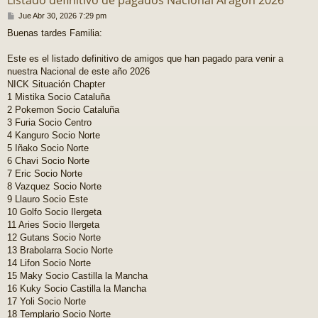
M
Jue Abr 30, 2026 7:29 pm
e
Buenas tardes Familia:
n
s
a
Este es el listado definitivo de amigos que han pagado para venir a
j
nuestra Nacional de este año 2026
e
NICK Situación Chapter
1 Mistika Socio Cataluña
2 Pokemon Socio Cataluña
3 Furia Socio Centro
4 Kanguro Socio Norte
5 Iñako Socio Norte
6 Chavi Socio Norte
7 Eric Socio Norte
8 Vazquez Socio Norte
9 Llauro Socio Este
10 Golfo Socio Ilergeta
11 Aries Socio Ilergeta
12 Gutans Socio Norte
13 Brabolarra Socio Norte
14 Lifon Socio Norte
15 Maky Socio Castilla la Mancha
16 Kuky Socio Castilla la Mancha
17 Yoli Socio Norte
18 Templario Socio Norte