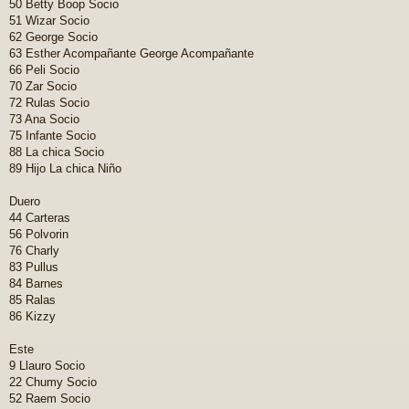
50 Betty Boop Socio
51 Wizar Socio
62 George Socio
63 Esther Acompañante George Acompañante
66 Peli Socio
70 Zar Socio
72 Rulas Socio
73 Ana Socio
75 Infante Socio
88 La chica Socio
89 Hijo La chica Niño
Duero
44 Carteras
56 Polvorin
76 Charly
83 Pullus
84 Barnes
85 Ralas
86 Kizzy
Este
9 Llauro Socio
22 Chumy Socio
52 Raem Socio