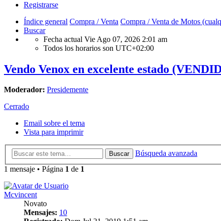
Registrarse
Índice general
Compra / Venta
Compra / Venta de Motos (cualq
Buscar
Fecha actual Vie Ago 07, 2026 2:01 am
Todos los horarios son
UTC+02:00
Vendo Venox en excelente estado (VENDI
Moderador:
Presidemente
Cerrado
Email sobre el tema
Vista para imprimir
Búsqueda avanzada
Buscar
1 mensaje • Página
1
de
1
Mcvincent
Novato
Mensajes:
10