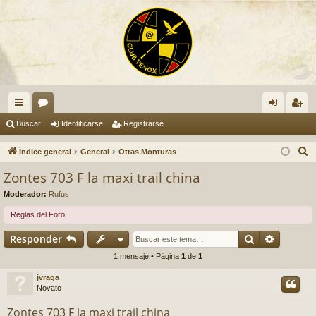
nl
or
de
eg
Buscar
Identificarse
Registrarse
ac
os
nti
ist
B
Índice general
General
Otras Monturas
es
fic
ra
u
Zontes 703 F la maxi trail china
s
rá
ar
rs
Moderador:
Rufus
c
pi
se
e
a
Reglas del Foro
do
r
Buscar
Búsqued
Responder
s
1 mensaje • Página
1
de
1
jvraga
Novato
Zontes 703 F la maxi trail china