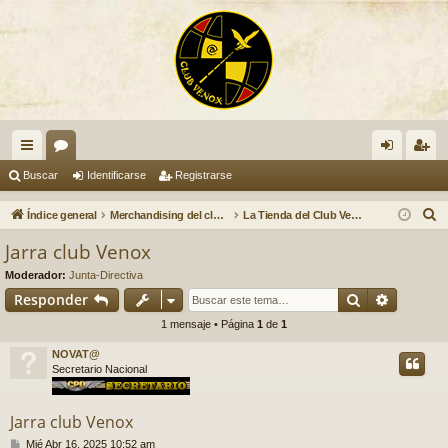
nl
or
de
eg
Buscar
Identificarse
Registrarse
ac
os
nti
ist
B
Índice general
Merchandising del club Venox
La Tienda del Club Venox, (Merchandising)
es
fic
ra
u
Jarra club Venox
s
rá
ar
rs
Moderador:
Junta-Directiva
c
pi
se
e
Buscar
Búsqued
Responder
a
1 mensaje • Página
1
de
1
do
r
NOVAT@
s
Secretario Nacional
Jarra club Venox
M
Mié Abr 16, 2025 10:52 am