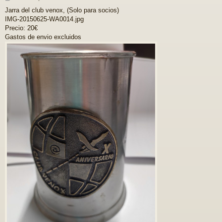
e
Jarra del club venox, (Solo para socios)
n
IMG-20150625-WA0014.jpg
s
a
Precio: 20€
j
Gastos de envio excluidos
e