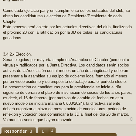
n
s
a
Como cada ejercicio par y en cumplimiento de los estatutos del club, se
j
abren las candidaturas / elección de Presidenta/Presidente de cada
e
Chapter.
Este proceso será abierto por las actuales directivas del club, finalizando
el próximo 28 con la ratificación por la JD de todas las candidaturas
ganadoras.
3.4.2.- Elección.
Serán elegidos por mayoría simple en Asamblea de Chapter (personal o
virtual) y ratificados por la Junta Directiva. Los candidatos serán socios
activos de la Asociación con al menos un año de antigüedad y deberán
presentar a la asamblea su equipo de gobierno local formado al menos
por un vicepresidente y su propuesta de trabajo para el período electo.
La presentación de candidaturas para la presidencia se inicia al día
siguiente de cerrarse el plazo de inscripción de socios de los años pares,
es decir, el 16 de febrero, (por motivos de cambio de fechas en esta
nuevo modelo se iniciará mañana 07/03/2024), la directiva saliente
deberá organizar el plazo de presentación de candidaturas, periodo de
reflexión y votación para comunicar a la JD al final del día 28 de marzo.
Votaran los socios que hayan renovado.
r
r
Responder
i