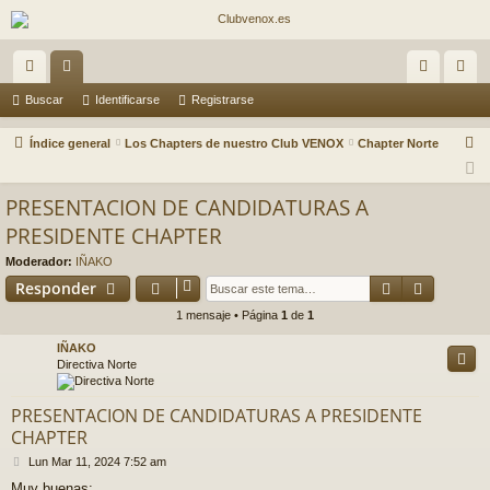
nl
or
de
eg
Buscar
Identificarse
Registrarse
ac
os
nti
ist
B
Índice general
Los Chapters de nuestro Club VENOX
Chapter Norte
es
fic
ra
u
s
rá
ar
rs
PRESENTACION DE CANDIDATURAS A
c
PRESIDENTE CHAPTER
pi
se
e
a
Moderador:
IÑAKO
do
r
Buscar
Búsqued
Responder
s
1 mensaje • Página
1
de
1
IÑAKO
Directiva Norte
PRESENTACION DE CANDIDATURAS A PRESIDENTE
CHAPTER
M
Lun Mar 11, 2024 7:52 am
e
Muy buenas: