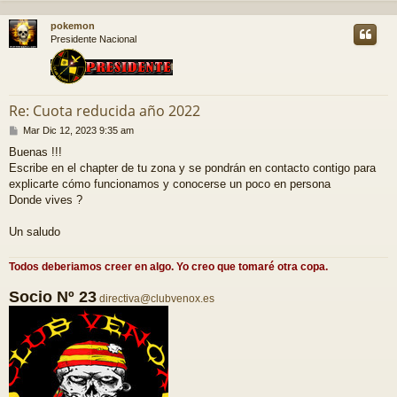
r
pokemon
i
Presidente Nacional
Re: Cuota reducida año 2022
M
Mar Dic 12, 2023 9:35 am
e
Buenas !!!
n
Escribe en el chapter de tu zona y se pondrán en contacto contigo para
s
a
explicarte cómo funcionamos y conocerse un poco en persona
j
Donde vives ?
e
Un saludo
Todos deberiamos creer en algo. Yo creo que tomaré otra copa.
Socio Nº 23
directiva@clubvenox.es