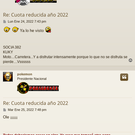
Re: Cuota reducida año 2022
M
Lun Ene 24, 2022 7:43 pm
e
n
Ya lo he visto
s
a
j
SOCIA 382
e
KUKY
Moto....Carretera...Y a disfrutar intensamente porque lo que no se disfruta se
pierde....Vssssss
r
r
pokemon
i
Presidente Nacional
Re: Cuota reducida año 2022
M
Mar Ene 25, 2022 7:48 pm
e
Ole ¡¡¡¡¡¡
n
s
a
j