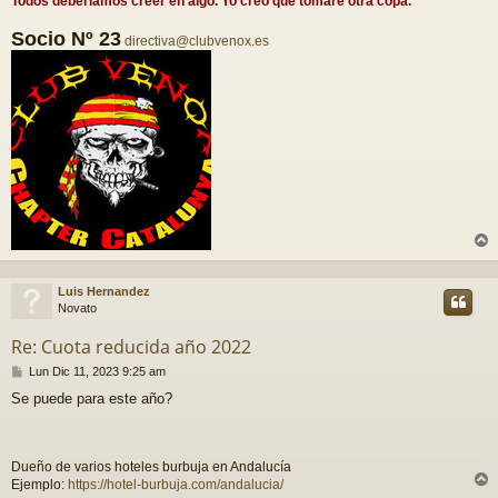
Todos deberiamos creer en algo. Yo creo que tomaré otra copa.
e
Socio Nº 23
directiva@clubvenox.es
r
r
Luis Hernandez
i
Novato
Re: Cuota reducida año 2022
M
Lun Dic 11, 2023 9:25 am
e
Se puede para este año?
n
s
a
j
Dueño de varios hoteles burbuja en Andalucía
e
Ejemplo:
https://hotel-burbuja.com/andalucia/
r