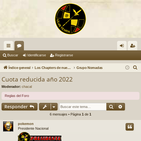
nl
or
de
eg
Buscar
Identificarse
Registrarse
ac
os
nti
ist
B
Índice general
Los Chapters de nuestro Club VENOX
Grupo Nomadas
es
fic
ra
u
Cuota reducida año 2022
s
rá
ar
rs
Moderador:
chacal
c
pi
se
e
a
Reglas del Foro
do
r
Buscar
Búsqued
Responder
s
6 mensajes • Página
1
de
1
pokemon
Presidente Nacional