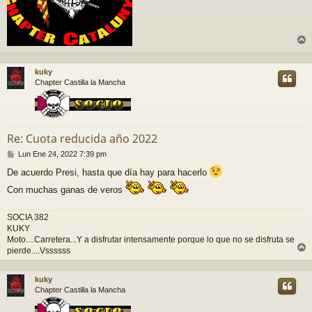
r
r
kuky
i
Chapter Castilla la Mancha
Re: Cuota reducida año 2022
M
Lun Ene 24, 2022 7:39 pm
e
De acuerdo Presi, hasta que día hay para hacerlo
n
s
Con muchas ganas de veros
a
j
e
SOCIA 382
KUKY
Moto....Carretera...Y a disfrutar intensamente porque lo que no se disfruta se
pierde....Vssssss
r
r
kuky
i
Chapter Castilla la Mancha