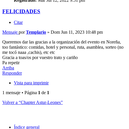
Registrado:
Mar Jul 12, 2022 9:51 pm
FELICIDADES
Citar
Mensaje
por
Templario
»
Dom Jun 11, 2023 10:48 pm
Queremos dar las gracias a la organización del evento en Noreña,
too fantástico: comidas, hotel y personal, ruta, asamblea, sorteo (no
me tocó naaa ,cachis), etc etc
Gracia a toas/os por vuestro trato y cariño
Pa repetir
Arriba
Responder
Vista para imprimir
1 mensaje • Página
1
de
1
Volver a “Chapter Astur-Leones”
Índice general