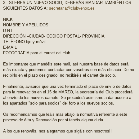
3.- SI ERES UN NUEVO SOCIO, DEBERÁS MANDAR TAMBIÉN LOS
SIGUIENTES DATOS A:
secretaria@clubvenox.es
NICK
NOMBRE Y APELLIDOS
D.N.I.
DIRECCIÓN –CIUDAD- CODIGO POSTAL- PROVINCIA
TELÉFONO fijo y móvil
E-MAIL
FOTOGRAFIA para el carnet del club
Es importante que mandéis este mail, así nuestra base de datos será
más exacta y podremos contactar con vosotros con más eficacia. De no
recibirlo en el plazo designado, no recibiréis el carnet de socio.
Finalmente, avisaros que una vez terminado el plazo de envío de datos
para la renovación en el 15 de MARZO, la secretaría del Club procederá
al envío de los nuevos carnets. Se procederá asimismo a dar acceso a
los apartados "solo para socios" del foro a los nuevos socios.
Os recomendamos que leáis mas abajo la normativa referente a este
proceso de Alta y Renovación por si tenéis alguna duda.
A los que renováis, nos alegramos que sigáis con nosotros!!