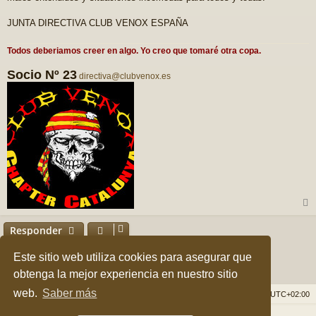
JUNTA DIRECTIVA CLUB VENOX ESPAÑA
Todos deberiamos creer en algo. Yo creo que tomaré otra copa.
Socio Nº 23
directiva@clubvenox.es
r
r
Responder
i
1 mensaje • Página
1
de
1
Este sitio web utiliza cookies para asegurar que
obtenga la mejor experiencia en nuestro sitio
web.
Saber más
Índice general
Borrar cookies
Todos los horarios son
UTC+02:00