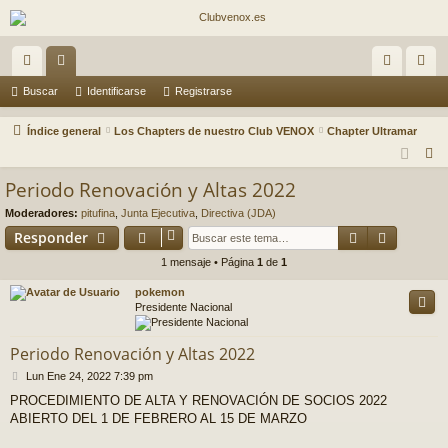
nl
or
de
eg
Buscar
Identificarse
Registrarse
ac
os
nti
ist
Índice general
Los Chapters de nuestro Club VENOX
Chapter Ultramar
es
fic
ra
B
u
rá
ar
rs
Periodo Renovación y Altas 2022
s
pi
se
e
Moderadores:
pitufina
,
Junta Ejecutiva
,
Directiva (JDA)
c
Buscar
Búsqued
Responder
do
a
1 mensaje • Página
1
de
1
r
s
pokemon
Presidente Nacional
Periodo Renovación y Altas 2022
M
Lun Ene 24, 2022 7:39 pm
e
PROCEDIMIENTO DE ALTA Y RENOVACIÓN DE SOCIOS 2022
n
ABIERTO DEL 1 DE FEBRERO AL 15 DE MARZO
s
a