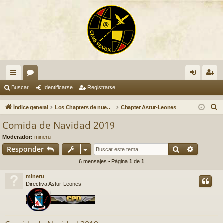
nl
or
de
eg
Buscar
Identificarse
Registrarse
ac
os
nti
ist
B
Índice general
Los Chapters de nuestro Club VENOX
Chapter Astur-Leones
es
fic
ra
u
Comida de Navidad 2019
s
rá
ar
rs
Moderador:
mineru
c
pi
se
e
Buscar
Búsqued
Responder
a
6 mensajes • Página
1
de
1
do
r
mineru
s
Directiva Astur-Leones