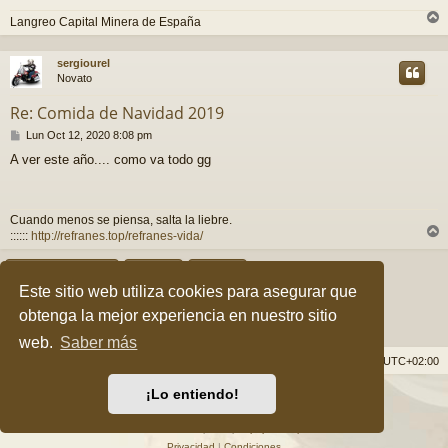
j
e
Langreo Capital Minera de España
r
r
sergiourel
i
Novato
Re: Comida de Navidad 2019
M
Lun Oct 12, 2020 8:08 pm
e
A ver este año.... como va todo gg
n
s
a
j
Cuando menos se piensa, salta la liebre.
e
::::::
http://refranes.top/refranes-vida/
r
r
Responder
i
Este sitio web utiliza cookies para asegurar que
6 mensajes • Página
1
de
1
obtenga la mejor experiencia en nuestro sitio
web.
Saber más
Índice general
Borrar cookies
Todos los horarios son
UTC+02:00
¡Lo entiendo!
Desarrollado por
phpBB
® Forum Software © phpBB Limited
Style por
Arty
&
halilesen
Traducción al español por
phpBB España
Privacidad
|
Condiciones