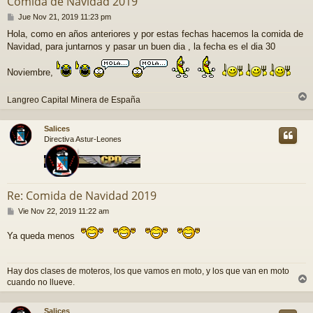
Comida de Navidad 2019
M
Jue Nov 21, 2019 11:23 pm
e
Hola, como en años anteriores y por estas fechas hacemos la comida de
n
Navidad, para juntarnos y pasar un buen dia , la fecha es el dia 30
s
a
j
Noviembre,
e
Langreo Capital Minera de España
r
r
Salices
i
Directiva Astur-Leones
Re: Comida de Navidad 2019
M
Vie Nov 22, 2019 11:22 am
e
n
Ya queda menos
s
a
j
Hay dos clases de moteros, los que vamos en moto, y los que van en moto
e
cuando no llueve.
r
r
Salices
i