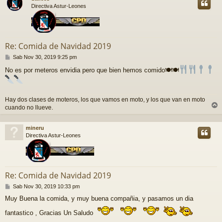
Directiva Astur-Leones
Re: Comida de Navidad 2019
M
Sab Nov 30, 2019 9:25 pm
e
No es por meteros envidia pero que bien hemos comido🍽🍽
n
s
a
j
Hay dos clases de moteros, los que vamos en moto, y los que van en moto
e
cuando no llueve.
r
r
mineru
i
Directiva Astur-Leones
Re: Comida de Navidad 2019
M
Sab Nov 30, 2019 10:33 pm
e
Muy Buena la comida, y muy buena compañia, y pasamos un dia
n
s
fantastico , Gracias Un Saludo
a