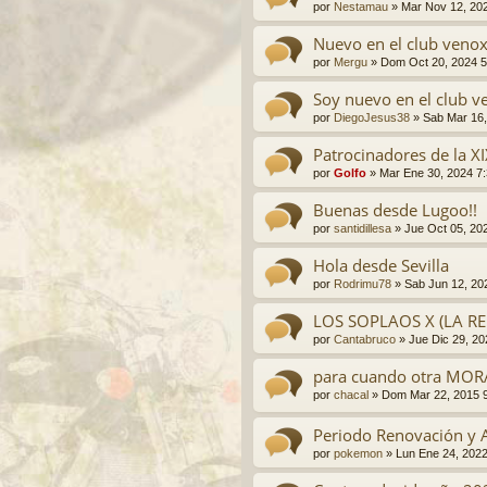
por
Nestamau
»
Mar Nov 12, 20
Nuevo en el club veno
por
Mergu
»
Dom Oct 20, 2024 
Soy nuevo en el club v
por
DiegoJesus38
»
Sab Mar 16,
Patrocinadores de la 
por
Golfo
»
Mar Ene 30, 2024 7
Buenas desde Lugoo!!
por
santidillesa
»
Jue Oct 05, 20
Hola desde Sevilla
por
Rodrimu78
»
Sab Jun 12, 20
LOS SOPLAOS X (LA RE
por
Cantabruco
»
Jue Dic 29, 2
para cuando otra MO
por
chacal
»
Dom Mar 22, 2015 
Periodo Renovación y 
por
pokemon
»
Lun Ene 24, 202