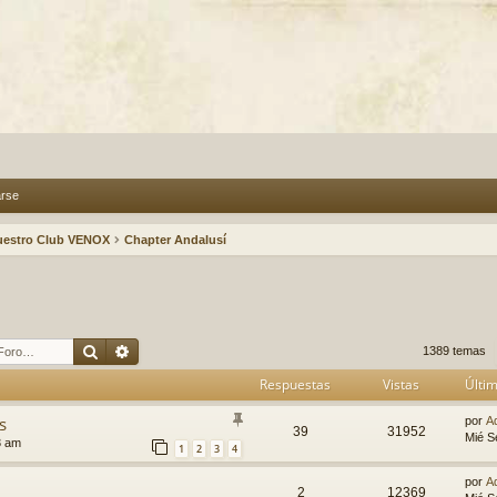
arse
uestro Club VENOX
Chapter Andalusí
Buscar
Búsqueda avanzada
1389 temas
Respuestas
Vistas
Últi
s
por
A
39
31952
Mié S
3 am
1
2
3
4
por
A
2
12369