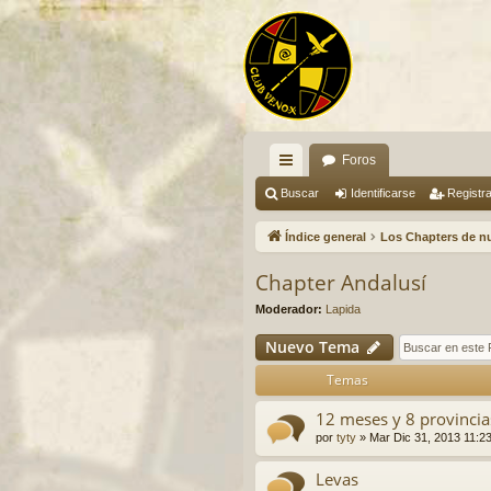
Foros
nl
Buscar
Identificarse
Registr
ac
Índice general
Los Chapters de n
es
Chapter Andalusí
rá
Moderador:
Lapida
pi
Nuevo Tema
do
Temas
s
12 meses y 8 provincia
por
tyty
»
Mar Dic 31, 2013 11:2
Levas