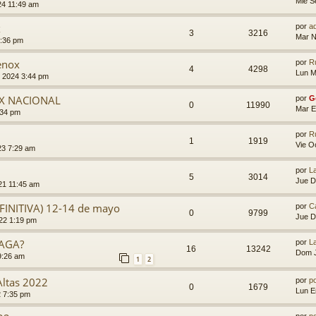
Mié S
24 11:49 am
x
por
a
3
3216
Mar N
5:36 pm
enox
por
R
4
4298
Lun M
 2024 3:44 pm
XIX NACIONAL
por
G
0
11990
Mar E
:34 pm
por
R
1
1919
Vie O
23 7:29 am
por
L
5
3014
Jue D
21 11:45 am
FINITIVA) 12-14 de mayo
por
C
0
9799
Jue D
022 1:19 pm
RAGA?
por
L
16
13242
Dom J
9:26 am
1
2
Altas 2022
por
p
0
1679
Lun E
2 7:35 pm