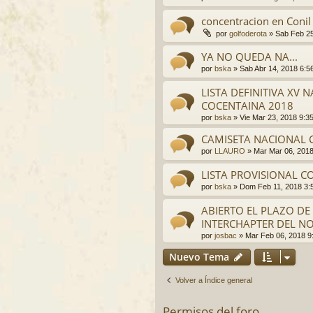
concentracion en Conil
por
golfoderota
»
Sab Feb 25
YA NO QUEDA NA...
por
bska
»
Sab Abr 14, 2018 6:5
LISTA DEFINITIVA XV
COCENTAINA 2018
por
bska
»
Vie Mar 23, 2018 9:3
CAMISETA NACIONAL 
por
LLAURO
»
Mar Mar 06, 201
LISTA PROVISIONAL C
por
bska
»
Dom Feb 11, 2018 3:
ABIERTO EL PLAZO DE 
INTERCHAPTER DEL N
por
josbac
»
Mar Feb 06, 2018 9
Nuevo Tema
Volver a Índice general
Permisos del foro