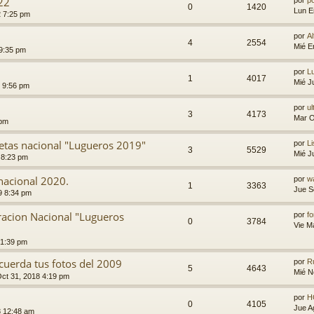
22
por
p
0
1420
Lun E
2 7:25 pm
por
A
4
2554
Mié E
 9:35 pm
por
L
1
4017
Mié J
 9:56 pm
por
ul
3
4173
Mar O
 pm
etas nacional "Lugueros 2019"
por
L
3
5529
Mié J
 8:23 pm
nacional 2020.
por
w
1
3363
Jue S
9 8:34 pm
racion Nacional "Lugueros
por
fo
0
3784
Vie M
 1:39 pm
ecuerda tus fotos del 2009
por
R
5
4643
Mié N
Oct 31, 2018 4:19 pm
por
H
0
4105
Jue A
8 12:48 am