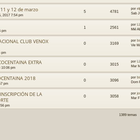
 11 y 12 de marzo
por
el
5
4781
Sab J
, 2017 7:54 pm
por
L
1
2561
Mié A
6 pm
 NACIONAL CLUB VENOX
por
b
0
3169
Vie M
5 pm
COCENTAINA EXTRA
por
L
0
3015
Mar M
8 10:06 pm
OCENTAINA 2018
por
b
0
3096
Dom F
57 pm
INSCRIPCIÓN DE LA
por
j
0
3058
Mar F
ORTE
:56 pm
1389 temas