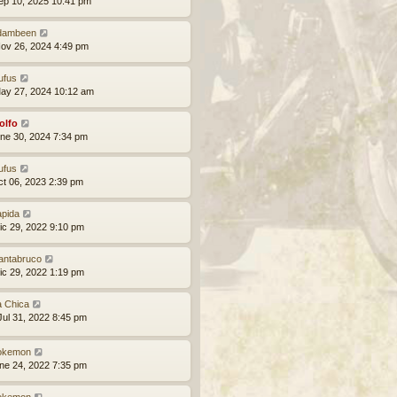
ep 10, 2025 10:41 pm
dambeen
ov 26, 2024 4:49 pm
ufus
ay 27, 2024 10:12 am
olfo
ne 30, 2024 7:34 pm
ufus
ct 06, 2023 2:39 pm
apida
ic 29, 2022 9:10 pm
antabruco
ic 29, 2022 1:19 pm
a Chica
ul 31, 2022 8:45 pm
okemon
ne 24, 2022 7:35 pm