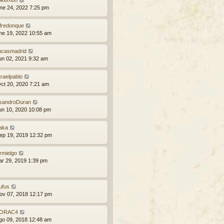
okemon
ne 24, 2022 7:25 pm
lfredonque
ne 19, 2022 10:55 am
ucasmadrid
un 02, 2021 9:32 am
traelpablo
ct 20, 2020 7:21 am
isandroDuran
un 10, 2020 10:08 pm
aka
ep 19, 2019 12:32 pm
rmielgo
ar 29, 2019 1:39 pm
ufus
ov 07, 2018 12:17 pm
ORAC4
go 09, 2018 12:48 am