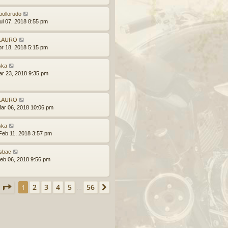
pollorudo
ul 07, 2018 8:55 pm
LAURO
br 18, 2018 5:15 pm
ska
ar 23, 2018 9:35 pm
LAURO
ar 06, 2018 10:06 pm
ska
eb 11, 2018 3:57 pm
osbac
eb 06, 2018 9:56 pm
Página
1
de
56
2
3
4
5
56
1
Siguiente
…