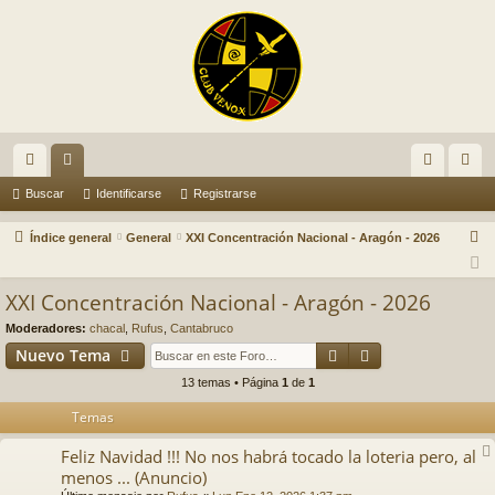
nl
or
de
eg
Buscar
Identificarse
Registrarse
ac
os
nti
ist
B
Índice general
General
XXI Concentración Nacional - Aragón - 2026
es
fic
ra
u
s
rá
ar
rs
XXI Concentración Nacional - Aragón - 2026
c
pi
se
e
Moderadores:
chacal
,
Rufus
,
Cantabruco
a
Buscar
Búsqueda avan
Nuevo Tema
do
r
13 temas • Página
1
de
1
s
Temas
Feliz Navidad !!! No nos habrá tocado la loteria pero, al
menos ... (Anuncio)