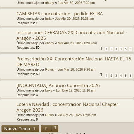
Último mensaje por
charly
«
Jue Abr 30, 2026 7:29 pm
CAMISETAS concentracion - pedido EXTRA
Último mensaje por
furia
«
Jue Abr 30, 2026 10:38 am
Respuestas:
1
Inscripciones CERRADAS XXI Concentración Nacional -
Aragón - 2026
Último mensaje por
charly
«
Mar Abr 28, 2026 12:03 am
Respuestas:
50
1
2
3
4
5
6
Preinscripción XXI Concentración Nacional HASTA EL 15
DE MARZO
Último mensaje por
Rufus
«
Lun Mar 16, 2026 9:26 am
Respuestas:
50
1
2
3
4
5
6
[INOCENTADA] Anuncio Concentra 2026
Último mensaje por
kuky
«
Lun Ene 12, 2026 11:16 am
Respuestas:
3
Loteria Navidad : concentracion Nacional Chapter
Aragon 2026
Último mensaje por
Rufus
«
Vie Oct 24, 2025 12:44 pm
Respuestas:
8
Nuevo Tema