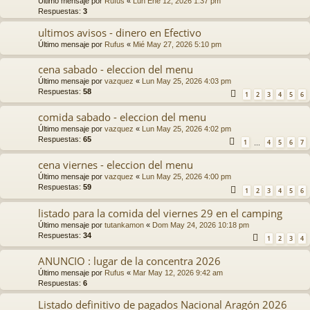
Último mensaje por
Rufus
«
Lun Ene 12, 2026 1:37 pm
Respuestas:
3
ultimos avisos - dinero en Efectivo
Último mensaje por
Rufus
«
Mié May 27, 2026 5:10 pm
cena sabado - eleccion del menu
Último mensaje por
vazquez
«
Lun May 25, 2026 4:03 pm
Respuestas:
58
1
2
3
4
5
6
comida sabado - eleccion del menu
Último mensaje por
vazquez
«
Lun May 25, 2026 4:02 pm
Respuestas:
65
1
4
5
6
7
…
cena viernes - eleccion del menu
Último mensaje por
vazquez
«
Lun May 25, 2026 4:00 pm
Respuestas:
59
1
2
3
4
5
6
listado para la comida del viernes 29 en el camping
Último mensaje por
tutankamon
«
Dom May 24, 2026 10:18 pm
Respuestas:
34
1
2
3
4
ANUNCIO : lugar de la concentra 2026
Último mensaje por
Rufus
«
Mar May 12, 2026 9:42 am
Respuestas:
6
Listado definitivo de pagados Nacional Aragón 2026