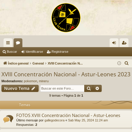
nl
or
de
eg
Buscar
Identificarse
Registrarse
ac
os
nti
ist
B
Índice general
General
XVIII Concentración Nacional - Astur-Leones 2023
es
fic
ra
u
XVIII Concentración Nacional - Astur-Leones 2023
s
rá
ar
rs
Moderadores:
pokemon
,
mineru
c
pi
se
e
Buscar
Búsqueda avan
Nuevo Tema
a
9 temas • Página
1
de
1
do
r
Temas
s
FOTOS XVIII Concentración Nacional - Astur-Leones
Último mensaje por
gallegodecora
«
Sab May 25, 2024 11:24 am
Respuestas:
2