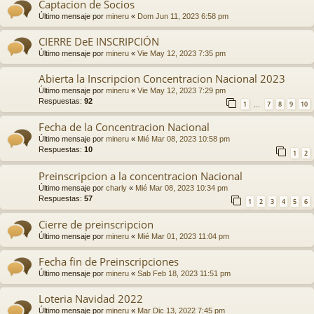
Captacion de Socios
Último mensaje por
mineru
«
Dom Jun 11, 2023 6:58 pm
CIERRE DeE INSCRIPCIÓN
Último mensaje por
mineru
«
Vie May 12, 2023 7:35 pm
Abierta la Inscripcion Concentracion Nacional 2023
Último mensaje por
mineru
«
Vie May 12, 2023 7:29 pm
Respuestas:
92
1
7
8
9
10
…
Fecha de la Concentracion Nacional
Último mensaje por
mineru
«
Mié Mar 08, 2023 10:58 pm
Respuestas:
10
1
2
Preinscripcion a la concentracion Nacional
Último mensaje por
charly
«
Mié Mar 08, 2023 10:34 pm
Respuestas:
57
1
2
3
4
5
6
Cierre de preinscripcion
Último mensaje por
mineru
«
Mié Mar 01, 2023 11:04 pm
Fecha fin de Preinscripciones
Último mensaje por
mineru
«
Sab Feb 18, 2023 11:51 pm
Loteria Navidad 2022
Último mensaje por
mineru
«
Mar Dic 13, 2022 7:45 pm