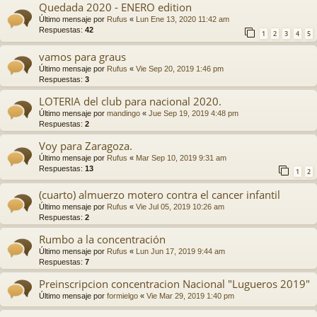
Quedada 2020 - ENERO edition
Último mensaje por
Rufus
«
Lun Ene 13, 2020 11:42 am
Respuestas:
42
1
2
3
4
5
vamos para graus
Último mensaje por
Rufus
«
Vie Sep 20, 2019 1:46 pm
Respuestas:
3
LOTERIA del club para nacional 2020.
Último mensaje por
mandingo
«
Jue Sep 19, 2019 4:48 pm
Respuestas:
2
Voy para Zaragoza.
Último mensaje por
Rufus
«
Mar Sep 10, 2019 9:31 am
Respuestas:
13
1
2
(cuarto) almuerzo motero contra el cancer infantil
Último mensaje por
Rufus
«
Vie Jul 05, 2019 10:26 am
Respuestas:
2
Rumbo a la concentración
Último mensaje por
Rufus
«
Lun Jun 17, 2019 9:44 am
Respuestas:
7
Preinscripcion concentracion Nacional "Lugueros 2019"
Último mensaje por
formielgo
«
Vie Mar 29, 2019 1:40 pm