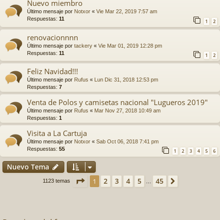
Nuevo miembro
Último mensaje por
Notxor
«
Vie Mar 22, 2019 7:57 am
Respuestas:
11
1
2
renovacionnnn
Último mensaje por
tackery
«
Vie Mar 01, 2019 12:28 pm
Respuestas:
11
1
2
Feliz Navidad!!!
Último mensaje por
Rufus
«
Lun Dic 31, 2018 12:53 pm
Respuestas:
7
Venta de Polos y camisetas nacional "Lugueros 2019"
Último mensaje por
Rufus
«
Mar Nov 27, 2018 10:49 am
Respuestas:
1
Visita a La Cartuja
Último mensaje por
Notxor
«
Sab Oct 06, 2018 7:41 pm
Respuestas:
55
1
2
3
4
5
6
Nuevo Tema
Página
1
de
45
2
3
4
5
45
1
Siguiente
1123 temas
…