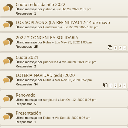
Cuota reducida año 2022
Último mensaje por
josbac
«
Jue Dic 29, 2022 2:31 pm
Respuestas:
1
LOS SOPLAOS X (LA REFINITIVA) 12-14 de mayo
Último mensaje por
Cantabruco
«
Jue Dic 29, 2022 1:18 pm
2022 * CONCENTRA SOLIDARIA
Último mensaje por
Rufus
«
Lun May 23, 2022 1:03 pm
Respuestas:
25
1
2
3
Cuota 2021
Último mensaje por
jimencellas
«
Mié Jul 28, 2021 2:38 pm
Respuestas:
2
LOTERIA NAVIDAD (edit) 2020
Último mensaje por
Rufus
«
Mar Nov 03, 2020 6:52 pm
Respuestas:
34
1
2
3
4
Renovado
Último mensaje por
sergiourel
«
Lun Oct 12, 2020 8:06 pm
Respuestas:
5
Presentación
Último mensaje por
Rufus
«
Vie Sep 18, 2020 9:26 am
Respuestas:
1