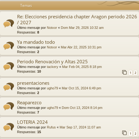
Temas
Re: Elecciones presidencia chapter Aragon periodo 2026
/ 2027
Último mensaje por
Notxor
«
Dom Mar 29, 2026 10:32 am
Respuestas:
8
Ya mandado todo
Último mensaje por
Notxor
«
Mar Abr 22, 2025 10:31 pm
Respuestas:
2
Periodo Renovación y Altas 2025
Último mensaje por
tackery
«
Mar Feb 04, 2025 8:18 pm
Respuestas:
10
1
2
presentaciones
Último mensaje por
ugho79
«
Mar Oct 15, 2024 6:49 pm
Respuestas:
2
Reaparezco
Último mensaje por
ugho79
«
Dom Oct 13, 2024 8:14 pm
Respuestas:
7
LOTERIA 2024
Último mensaje por
Rufus
«
Mar Sep 17, 2024 11:07 am
Respuestas:
15
1
2