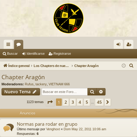
nl
or
de
eg
Buscar
Identificarse
Registrarse
ac
os
nti
ist
B
Índice general
Los Chapters de nuestro Club VENOX
Chapter Aragón
es
fic
ra
u
Chapter Aragón
s
rá
ar
rs
Moderadores:
Rufus
,
tackery
,
VIETNAM 666
c
pi
se
e
Buscar
Búsqueda avan
Nuevo Tema
a
do
r
Página
1
de
45
2
3
4
5
45
1
Siguiente
1123 temas
…
s
Anuncios
Normas para rodar en grupo
Último mensaje por
Venghoxt
«
Dom May 22, 2011 10:06 am
Respuestas:
6