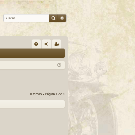
Buscar
Búsqueda avanzada
E
FA
de
eg
Q
nti
ist
fic
ra
ar
rs
se
e
0 temas • Página
1
de
1