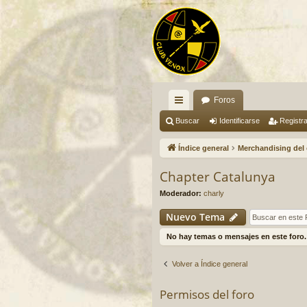
Foros
nl
Buscar
Identificarse
Registr
ac
Índice general
Merchandising del
es
Chapter Catalunya
rá
Moderador:
charly
pi
Nuevo Tema
do
No hay temas o mensajes en este foro.
s
Volver a Índice general
Permisos del foro