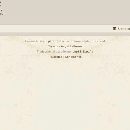
o
o
ro
oro
Borrar c
Desarrollado por
phpBB
® Forum Software © phpBB Limited
Style por
Arty
&
halilesen
Traducción al español por
phpBB España
Privacidad
|
Condiciones