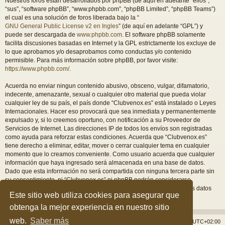
Nuestros foros están desarrollados por phpBB (de aquí en adelante “ellos”,
“sus”, “software phpBB”, “www.phpbb.com”, “phpBB Limited”, “phpBB Teams”)
el cual es una solución de foros liberada bajo la “
GNU General Public License v2 en Ingles
” (de aquí en adelante “GPL”) y
puede ser descargada de
www.phpbb.com
. El software phpBB solamente
facilita discusiones basadas en Internet y la GPL estrictamente los excluye de
lo que aprobamos y/o desaprobamos como conductas y/o contenido
permisible. Para más información sobre phpBB, por favor visite:
https://www.phpbb.com/
.
Acuerda no enviar ningun contenido abusivo, obsceno, vulgar, difamatorio,
indecente, amenazante, sexual o cualquier otro material que pueda violar
cualquier ley de su país, el país donde “Clubvenox.es” está instalado o Leyes
Internacionales. Hacer eso provocará que sea inmediata y permanentemente
expulsado y, si lo creemos oportuno, con notificación a su Proveedor de
Servicios de Internet. Las direcciones IP de todos los envíos son registradas
como ayuda para reforzar estas condiciones. Acuerda que “Clubvenox.es”
tiene derecho a eliminar, editar, mover o cerrar cualquier tema en cualquier
momento que lo creamos conveniente. Como usuario acuerda que cualquier
información que haya ingresado será almacenada en una base de datos.
Dado que esta información no será compartida con ninguna tercera parte sin
su consentimiento, ni “Clubvenox.es” ni phpBB podrán considerarse
responsables por cualquier intento de hacking que conlleve a que los datos
Este sitio web utiliza cookies para asegurar que
sean comprometidos.
obtenga la mejor experiencia en nuestro sitio
web.
Saber más
Índice general
Borrar cookies
Todos los horarios son
UTC+02:00