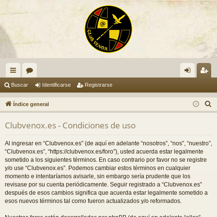
nl
or
de
eg
Buscar
Identificarse
Registrarse
ac
os
nti
ist
B
Índice general
es
fic
ra
u
Clubvenox.es - Condiciones de uso
s
rá
ar
rs
c
pi
se
e
Al ingresar en “Clubvenox.es” (de aquí en adelante “nosotros”, “nos”, “nuestro”,
a
“Clubvenox.es”, “https://clubvenox.es/foro”), usted acuerda estar legalmente
do
r
sometido a los siguientes términos. En caso contrario por favor no se registre
y/o use “Clubvenox.es”. Podemos cambiar estos términos en cualquier
s
momento e intentaríamos avisarle, sin embargo sería prudente que los
revisase por su cuenta periódicamente. Seguir registrado a “Clubvenox.es”
después de esos cambios significa que acuerda estar legalmente sometido a
esos nuevos términos tal como fueron actualizados y/o reformados.