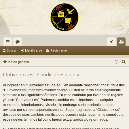
nl
or
de
eg
Buscar
Identificarse
Registrarse
ac
os
nti
ist
B
Índice general
es
fic
ra
u
Clubvenox.es - Condiciones de uso
s
rá
ar
rs
c
pi
se
e
Al ingresar en “Clubvenox.es” (de aquí en adelante “nosotros”, “nos”, “nuestro”,
a
“Clubvenox.es”, “https://clubvenox.es/foro”), usted acuerda estar legalmente
do
r
sometido a los siguientes términos. En caso contrario por favor no se registre
y/o use “Clubvenox.es”. Podemos cambiar estos términos en cualquier
s
momento e intentaríamos avisarle, sin embargo sería prudente que los
revisase por su cuenta periódicamente. Seguir registrado a “Clubvenox.es”
después de esos cambios significa que acuerda estar legalmente sometido a
esos nuevos términos tal como fueron actualizados y/o reformados.