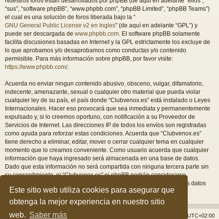
Nuestros foros están desarrollados por phpBB (de aquí en adelante “ellos”,
“sus”, “software phpBB”, “www.phpbb.com”, “phpBB Limited”, “phpBB Teams”)
el cual es una solución de foros liberada bajo la “
GNU General Public License v2 en Ingles
” (de aquí en adelante “GPL”) y
puede ser descargada de
www.phpbb.com
. El software phpBB solamente
facilita discusiones basadas en Internet y la GPL estrictamente los excluye de
lo que aprobamos y/o desaprobamos como conductas y/o contenido
permisible. Para más información sobre phpBB, por favor visite:
https://www.phpbb.com/
.
Acuerda no enviar ningun contenido abusivo, obsceno, vulgar, difamatorio,
indecente, amenazante, sexual o cualquier otro material que pueda violar
cualquier ley de su país, el país donde “Clubvenox.es” está instalado o Leyes
Internacionales. Hacer eso provocará que sea inmediata y permanentemente
expulsado y, si lo creemos oportuno, con notificación a su Proveedor de
Servicios de Internet. Las direcciones IP de todos los envíos son registradas
como ayuda para reforzar estas condiciones. Acuerda que “Clubvenox.es”
tiene derecho a eliminar, editar, mover o cerrar cualquier tema en cualquier
momento que lo creamos conveniente. Como usuario acuerda que cualquier
información que haya ingresado será almacenada en una base de datos.
Dado que esta información no será compartida con ninguna tercera parte sin
su consentimiento, ni “Clubvenox.es” ni phpBB podrán considerarse
responsables por cualquier intento de hacking que conlleve a que los datos
Este sitio web utiliza cookies para asegurar que
sean comprometidos.
obtenga la mejor experiencia en nuestro sitio
web.
Saber más
Índice general
Borrar cookies
Todos los horarios son
UTC+02:00