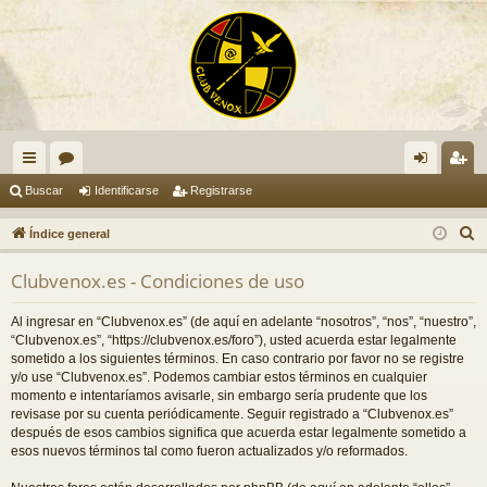
nl
or
de
eg
Buscar
Identificarse
Registrarse
ac
os
nti
ist
B
Índice general
es
fic
ra
u
Clubvenox.es - Condiciones de uso
s
rá
ar
rs
c
pi
se
e
Al ingresar en “Clubvenox.es” (de aquí en adelante “nosotros”, “nos”, “nuestro”,
a
“Clubvenox.es”, “https://clubvenox.es/foro”), usted acuerda estar legalmente
do
r
sometido a los siguientes términos. En caso contrario por favor no se registre
y/o use “Clubvenox.es”. Podemos cambiar estos términos en cualquier
s
momento e intentaríamos avisarle, sin embargo sería prudente que los
revisase por su cuenta periódicamente. Seguir registrado a “Clubvenox.es”
después de esos cambios significa que acuerda estar legalmente sometido a
esos nuevos términos tal como fueron actualizados y/o reformados.