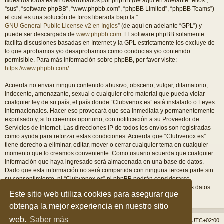
Nuestros foros están desarrollados por phpBB (de aquí en adelante “ellos”,
“sus”, “software phpBB”, “www.phpbb.com”, “phpBB Limited”, “phpBB Teams”)
el cual es una solución de foros liberada bajo la “
GNU General Public License v2 en Ingles
” (de aquí en adelante “GPL”) y
puede ser descargada de
www.phpbb.com
. El software phpBB solamente
facilita discusiones basadas en Internet y la GPL estrictamente los excluye de
lo que aprobamos y/o desaprobamos como conductas y/o contenido
permisible. Para más información sobre phpBB, por favor visite:
https://www.phpbb.com/
.
Acuerda no enviar ningun contenido abusivo, obsceno, vulgar, difamatorio,
indecente, amenazante, sexual o cualquier otro material que pueda violar
cualquier ley de su país, el país donde “Clubvenox.es” está instalado o Leyes
Internacionales. Hacer eso provocará que sea inmediata y permanentemente
expulsado y, si lo creemos oportuno, con notificación a su Proveedor de
Servicios de Internet. Las direcciones IP de todos los envíos son registradas
como ayuda para reforzar estas condiciones. Acuerda que “Clubvenox.es”
tiene derecho a eliminar, editar, mover o cerrar cualquier tema en cualquier
momento que lo creamos conveniente. Como usuario acuerda que cualquier
información que haya ingresado será almacenada en una base de datos.
Dado que esta información no será compartida con ninguna tercera parte sin
su consentimiento, ni “Clubvenox.es” ni phpBB podrán considerarse
responsables por cualquier intento de hacking que conlleve a que los datos
Este sitio web utiliza cookies para asegurar que
sean comprometidos.
obtenga la mejor experiencia en nuestro sitio
web.
Saber más
Índice general
Borrar cookies
Todos los horarios son
UTC+02:00