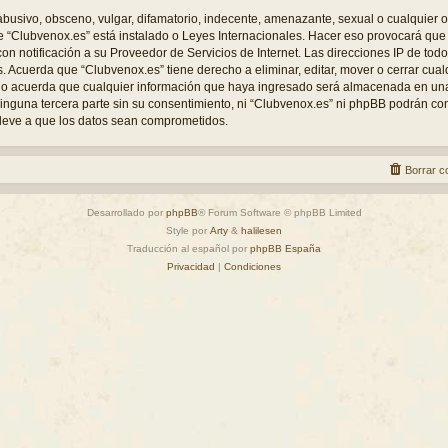
busivo, obsceno, vulgar, difamatorio, indecente, amenazante, sexual o cualquier o
nde “Clubvenox.es” está instalado o Leyes Internacionales. Hacer eso provocará q
con notificación a su Proveedor de Servicios de Internet. Las direcciones IP de tod
s. Acuerda que “Clubvenox.es” tiene derecho a eliminar, editar, mover o cerrar cu
o acuerda que cualquier información que haya ingresado será almacenada en un
inguna tercera parte sin su consentimiento, ni “Clubvenox.es” ni phpBB podrán c
lleve a que los datos sean comprometidos.
Borrar c
Desarrollado por
phpBB
® Forum Software © phpBB Limited
Style por
Arty
&
halilesen
Traducción al español por
phpBB España
Privacidad
|
Condiciones