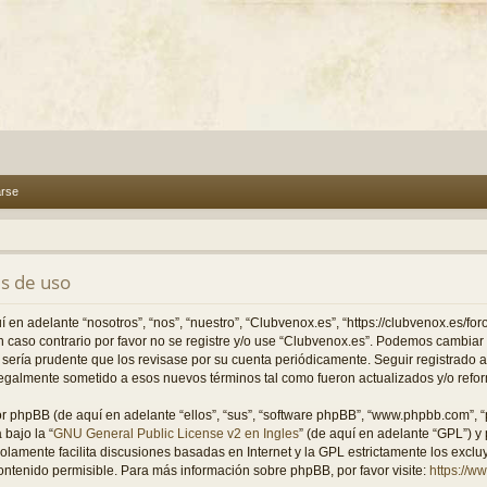
arse
s de uso
 en adelante “nosotros”, “nos”, “nuestro”, “Clubvenox.es”, “https://clubvenox.es/fo
En caso contrario por favor no se registre y/o use “Clubvenox.es”. Podemos cambia
o sería prudente que los revisase por su cuenta periódicamente. Seguir registrado
legalmente sometido a esos nuevos términos tal como fueron actualizados y/o refo
or phpBB (de aquí en adelante “ellos”, “sus”, “software phpBB”, “www.phpbb.com”, 
 bajo la “
GNU General Public License v2 en Ingles
” (de aquí en adelante “GPL”) 
solamente facilita discusiones basadas en Internet y la GPL estrictamente los excl
tenido permisible. Para más información sobre phpBB, por favor visite:
https://w