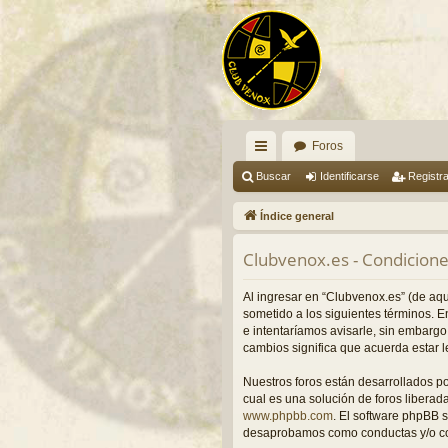
Foros
nl
Buscar
Identificarse
Registr
ac
Índice general
es
Clubvenox.es - Condicione
rá
pi
Al ingresar en “Clubvenox.es” (de aquí
sometido a los siguientes términos. 
do
e intentaríamos avisarle, sin embarg
cambios significa que acuerda estar 
s
Nuestros foros están desarrollados p
cual es una solución de foros liberada
www.phpbb.com
. El software phpBB 
desaprobamos como conductas y/o con