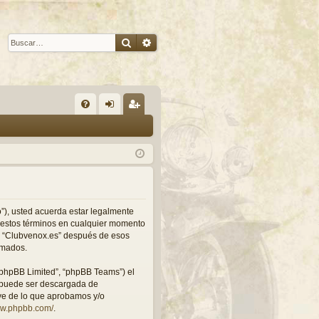
Buscar
Búsqueda avanzada
E
FA
de
eg
Q
nti
ist
fic
ra
ar
rs
se
e
ro”), usted acuerda estar legalmente
r estos términos en cualquier momento
 a “Clubvenox.es” después de esos
rmados.
“phpBB Limited”, “phpBB Teams”) el
y puede ser descargada de
uye de lo que aprobamos y/o
ww.phpbb.com/
.