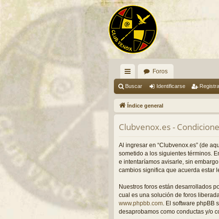
Foros
nl
Buscar
Identificarse
Registr
ac
Índice general
es
Clubvenox.es - Condicione
rá
pi
Al ingresar en “Clubvenox.es” (de aquí
sometido a los siguientes términos. 
do
e intentaríamos avisarle, sin embarg
cambios significa que acuerda estar 
s
Nuestros foros están desarrollados p
cual es una solución de foros liberada
www.phpbb.com
. El software phpBB 
desaprobamos como conductas y/o con