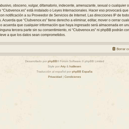
busivo, obsceno, vulgar, difamatorio, indecente, amenazante, sexual o cualquier o
nde “Clubvenox.es” está instalado o Leyes Internacionales. Hacer eso provocará q
con notificación a su Proveedor de Servicios de Internet. Las direcciones IP de tod
s. Acuerda que “Clubvenox.es” tiene derecho a eliminar, editar, mover o cerrar cu
o acuerda que cualquier información que haya ingresado será almacenada en un
inguna tercera parte sin su consentimiento, ni “Clubvenox.es” ni phpBB podrán c
lleve a que los datos sean comprometidos.
Borrar c
Desarrollado por
phpBB
® Forum Software © phpBB Limited
Style por
Arty
&
halilesen
Traducción al español por
phpBB España
Privacidad
|
Condiciones