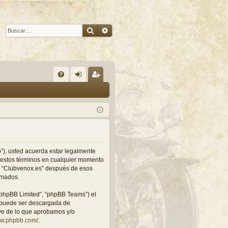
Buscar
Búsqueda avanzada
E
FA
de
eg
Q
nti
ist
fic
ra
ar
rs
se
e
ro”), usted acuerda estar legalmente
r estos términos en cualquier momento
 a “Clubvenox.es” después de esos
rmados.
“phpBB Limited”, “phpBB Teams”) el
y puede ser descargada de
uye de lo que aprobamos y/o
ww.phpbb.com/
.