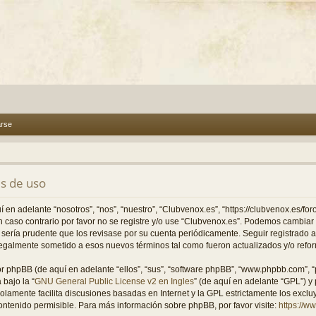
arse
s de uso
 en adelante “nosotros”, “nos”, “nuestro”, “Clubvenox.es”, “https://clubvenox.es/fo
En caso contrario por favor no se registre y/o use “Clubvenox.es”. Podemos cambia
o sería prudente que los revisase por su cuenta periódicamente. Seguir registrado
legalmente sometido a esos nuevos términos tal como fueron actualizados y/o refo
or phpBB (de aquí en adelante “ellos”, “sus”, “software phpBB”, “www.phpbb.com”, 
 bajo la “
GNU General Public License v2 en Ingles
” (de aquí en adelante “GPL”) 
solamente facilita discusiones basadas en Internet y la GPL estrictamente los excl
tenido permisible. Para más información sobre phpBB, por favor visite:
https://w