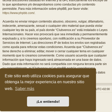
facilita discusiones basadas en Internet y la GPL estrictamente los excluye de
lo que aprobamos y/o desaprobamos como conductas y/o contenido
permisible. Para más información sobre phpBB, por favor visite:
https://www.phpbb.com/
.
Acuerda no enviar ningun contenido abusivo, obsceno, vulgar, difamatorio,
indecente, amenazante, sexual o cualquier otro material que pueda violar
cualquier ley de su país, el país donde “Clubvenox.es” está instalado o Leyes
Internacionales. Hacer eso provocará que sea inmediata y permanentemente
expulsado y, si lo creemos oportuno, con notificación a su Proveedor de
Servicios de Internet. Las direcciones IP de todos los envíos son registradas
como ayuda para reforzar estas condiciones. Acuerda que “Clubvenox.es”
tiene derecho a eliminar, editar, mover o cerrar cualquier tema en cualquier
momento que lo creamos conveniente. Como usuario acuerda que cualquier
información que haya ingresado será almacenada en una base de datos.
Dado que esta información no será compartida con ninguna tercera parte sin
su consentimiento, ni “Clubvenox.es” ni phpBB podrán considerarse
responsables por cualquier intento de hacking que conlleve a que los datos
Este sitio web utiliza cookies para asegurar que
sean comprometidos.
obtenga la mejor experiencia en nuestro sitio
web.
Saber más
Índice general
Borrar cookies
Todos los horarios son
UTC+02:00
Desarrollado por
phpBB
® Forum Software © phpBB Limited
¡Lo entiendo!
Style por
Arty
&
halilesen
Traducción al español por
phpBB España
Privacidad
|
Condiciones