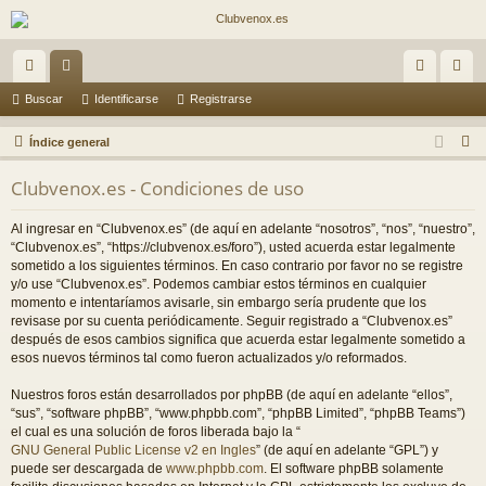
nl
or
de
eg
Buscar
Identificarse
Registrarse
ac
os
nti
ist
B
Índice general
es
fic
ra
u
Clubvenox.es - Condiciones de uso
s
rá
ar
rs
c
Al ingresar en “Clubvenox.es” (de aquí en adelante “nosotros”, “nos”, “nuestro”,
pi
se
e
a
“Clubvenox.es”, “https://clubvenox.es/foro”), usted acuerda estar legalmente
do
r
sometido a los siguientes términos. En caso contrario por favor no se registre
y/o use “Clubvenox.es”. Podemos cambiar estos términos en cualquier
s
momento e intentaríamos avisarle, sin embargo sería prudente que los
revisase por su cuenta periódicamente. Seguir registrado a “Clubvenox.es”
después de esos cambios significa que acuerda estar legalmente sometido a
esos nuevos términos tal como fueron actualizados y/o reformados.
Nuestros foros están desarrollados por phpBB (de aquí en adelante “ellos”,
“sus”, “software phpBB”, “www.phpbb.com”, “phpBB Limited”, “phpBB Teams”)
el cual es una solución de foros liberada bajo la “
GNU General Public License v2 en Ingles
” (de aquí en adelante “GPL”) y
puede ser descargada de
www.phpbb.com
. El software phpBB solamente