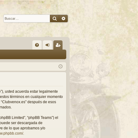
Buscar
Búsqueda avanzada
E
FA
de
eg
Q
nti
ist
fic
ra
ar
rs
se
e
ro”), usted acuerda estar legalmente
r estos términos en cualquier momento
 a “Clubvenox.es” después de esos
rmados.
“phpBB Limited”, “phpBB Teams”) el
y puede ser descargada de
uye de lo que aprobamos y/o
ww.phpbb.com/
.