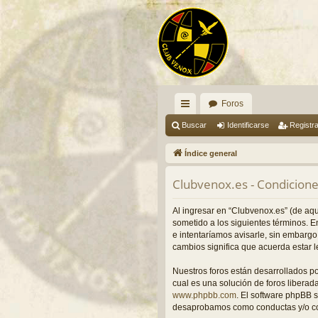
Foros
nl
Buscar
Identificarse
Registr
ac
Índice general
es
Clubvenox.es - Condicione
rá
pi
Al ingresar en “Clubvenox.es” (de aquí
sometido a los siguientes términos. 
do
e intentaríamos avisarle, sin embarg
cambios significa que acuerda estar 
s
Nuestros foros están desarrollados p
cual es una solución de foros liberada
www.phpbb.com
. El software phpBB 
desaprobamos como conductas y/o con