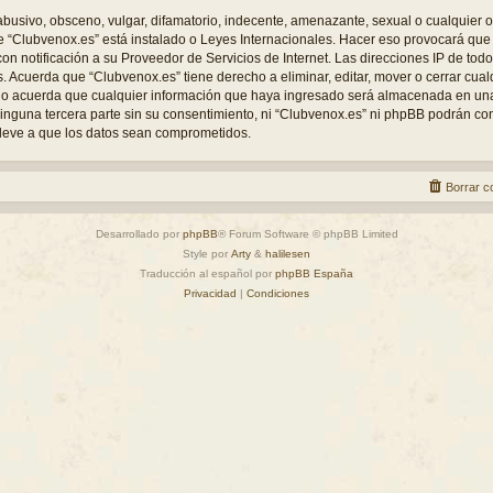
busivo, obsceno, vulgar, difamatorio, indecente, amenazante, sexual o cualquier o
nde “Clubvenox.es” está instalado o Leyes Internacionales. Hacer eso provocará q
con notificación a su Proveedor de Servicios de Internet. Las direcciones IP de tod
s. Acuerda que “Clubvenox.es” tiene derecho a eliminar, editar, mover o cerrar cu
o acuerda que cualquier información que haya ingresado será almacenada en un
inguna tercera parte sin su consentimiento, ni “Clubvenox.es” ni phpBB podrán c
lleve a que los datos sean comprometidos.
Borrar c
Desarrollado por
phpBB
® Forum Software © phpBB Limited
Style por
Arty
&
halilesen
Traducción al español por
phpBB España
Privacidad
|
Condiciones