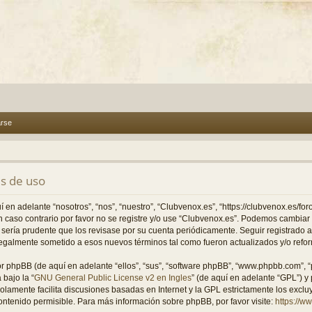
arse
s de uso
 en adelante “nosotros”, “nos”, “nuestro”, “Clubvenox.es”, “https://clubvenox.es/fo
En caso contrario por favor no se registre y/o use “Clubvenox.es”. Podemos cambia
o sería prudente que los revisase por su cuenta periódicamente. Seguir registrado
legalmente sometido a esos nuevos términos tal como fueron actualizados y/o refo
or phpBB (de aquí en adelante “ellos”, “sus”, “software phpBB”, “www.phpbb.com”, 
 bajo la “
GNU General Public License v2 en Ingles
” (de aquí en adelante “GPL”) 
solamente facilita discusiones basadas en Internet y la GPL estrictamente los excl
tenido permisible. Para más información sobre phpBB, por favor visite:
https://w