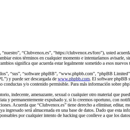
 “nuestro”, “Clubvenox.es”, “https://clubvenox.es/foro”), usted acuerda
mbiar estos términos en cualquier momento e intentaríamos avisarle, si
ambios significa que acuerda estar legalmente sometido a esos nuevos 
“ellos”, “sus”, “software phpBB”, “www.phpbb.com”, “phpBB Limited”, 
GPL”) y puede ser descargada de
www.phpbb.com
. El software phpBB s
o conductas y/o contenido permisible. Para más información sobre phpB
rio, indecente, amenazante, sexual o cualquier otro material que pueda
iata y permanentemente expulsado y, si lo creemos oportuno, con notific
iciones. Acuerda que “Clubvenox.es” tiene derecho a eliminar, editar, 
a ingresado será almacenada en una base de datos. Dado que esta infor
onsables por cualquier intento de hacking que conlleve a que los dato