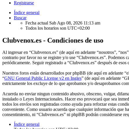
Registrarse
Índice general
Buscar
Fecha actual Sab Ago 08, 2026 11:13 am
Todos los horarios son
UTC+02:00
Clubvenox.es - Condiciones de uso
Al ingresar en “Clubvenox.es” (de aquí en adelante “nosotros”, “nos”,
contrario por favor no se registre y/o use “Clubvenox.es”. Podemos ca
periódicamente. Seguir registrado a “Clubvenox.es” después de esos c
Nuestros foros están desarrollados por phpBB (de aquí en adelante 
“
GNU General Public License v2 en Ingles
” (de aquí en adelante “
estrictamente los excluye de lo que aprobamos y/o desaprobamos com
Acuerda no enviar ningun contenido abusivo, obsceno, vulgar, difamato
instalado o Leyes Internacionales. Hacer eso provocará que sea inmed
todos los envíos son registradas como ayuda para reforzar estas cond
conveniente. Como usuario acuerda que cualquier información que hay
consentimiento, ni “Clubvenox.es” ni phpBB podrán considerarse resp
Índice general