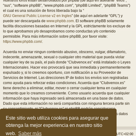
Nuestros foros están desarrollados por phpBB (de aquí en adelante “ellos”,
“sus”, “software phpBB”, “www.phpbb.com”, “phpBB Limited”, “phpBB Teams”)
el cual es una solución de foros liberada bajo la “
GNU General Public License v2 en Ingles
” (de aquí en adelante “GPL”) y
puede ser descargada de
www.phpbb.com
. El software phpBB solamente
facilita discusiones basadas en Internet y la GPL estrictamente los excluye de
lo que aprobamos y/o desaprobamos como conductas y/o contenido
permisible. Para más información sobre phpBB, por favor visite:
https://www.phpbb.com/
.
Acuerda no enviar ningun contenido abusivo, obsceno, vulgar, difamatorio,
indecente, amenazante, sexual o cualquier otro material que pueda violar
cualquier ley de su país, el país donde “Clubvenox.es” está instalado o Leyes
Internacionales. Hacer eso provocará que sea inmediata y permanentemente
expulsado y, si lo creemos oportuno, con notificación a su Proveedor de
Servicios de Internet. Las direcciones IP de todos los envíos son registradas
como ayuda para reforzar estas condiciones. Acuerda que “Clubvenox.es”
tiene derecho a eliminar, editar, mover o cerrar cualquier tema en cualquier
momento que lo creamos conveniente. Como usuario acuerda que cualquier
información que haya ingresado será almacenada en una base de datos.
Dado que esta información no será compartida con ninguna tercera parte sin
su consentimiento, ni “Clubvenox.es” ni phpBB podrán considerarse
responsables por cualquier intento de hacking que conlleve a que los datos
Este sitio web utiliza cookies para asegurar que
sean comprometidos.
obtenga la mejor experiencia en nuestro sitio
web.
Saber más
Índice general
Borrar cookies
Todos los horarios son
UTC+02:00