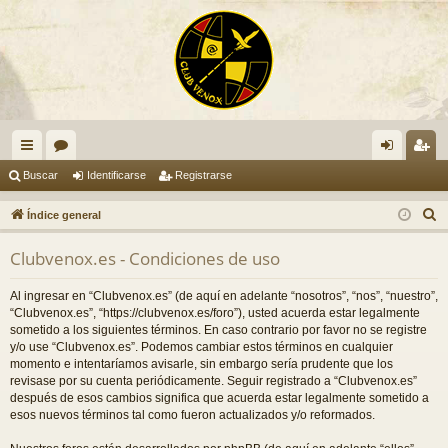
nl
or
de
eg
Buscar
Identificarse
Registrarse
ac
os
nti
ist
B
Índice general
es
fic
ra
u
Clubvenox.es - Condiciones de uso
s
rá
ar
rs
c
pi
se
e
Al ingresar en “Clubvenox.es” (de aquí en adelante “nosotros”, “nos”, “nuestro”,
a
“Clubvenox.es”, “https://clubvenox.es/foro”), usted acuerda estar legalmente
do
r
sometido a los siguientes términos. En caso contrario por favor no se registre
y/o use “Clubvenox.es”. Podemos cambiar estos términos en cualquier
s
momento e intentaríamos avisarle, sin embargo sería prudente que los
revisase por su cuenta periódicamente. Seguir registrado a “Clubvenox.es”
después de esos cambios significa que acuerda estar legalmente sometido a
esos nuevos términos tal como fueron actualizados y/o reformados.