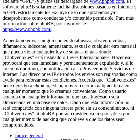
adelante “GPL”) y puede ser descargada de
www.phpbb.com
. El
software phpBB solamente facilita discusiones basadas en Internet y
la GPL estrictamente los excluye de lo que aprobamos y/o
desaprobamos como conductas y/o contenido permisible. Para más
información sobre phpBB, por favor visite:
https://www.phpbb.com/
.
Acuerda no enviar ningun contenido abusivo, obsceno, vulgar,
difamatorio, indecente, amenazante, sexual o cualquier otro material
que pueda violar cualquier ley de su país, el país donde
“Clubvenox.es” está instalado o Leyes Internacionales. Hacer eso
provocará que sea inmediata y permanentemente expulsado y, si lo
creemos oportuno, con notificación a su Proveedor de Servicios de
Internet. Las direcciones IP de todos los envíos son registradas como
ayuda para reforzar estas condiciones. Acuerda que “Clubvenox.es”
tiene derecho a eliminar, editar, mover o cerrar cualquier tema en
cualquier momento que lo creamos conveniente. Como usuario
acuerda que cualquier información que haya ingresado será
almacenada en una base de datos. Dado que esta información no
será compartida con ninguna tercera parte sin su consentimiento, ni
“Clubvenox.es” ni phpBB podrán considerarse responsables por
cualquier intento de hacking que conlleve a que los datos sean
comprometidos.
Índice general