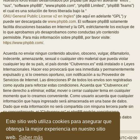
Nuestros foros están desarrollados por phpBB (de aquí en adelante “ellos”,
“sus”, “software phpBB”, “www.phpbb.com”, “phpBB Limited”, “phpBB Teams”)
el cual es una solución de foros liberada bajo la “
GNU General Public License v2 en Ingles
” (de aquí en adelante “GPL”) y
puede ser descargada de
www.phpbb.com
. El software phpBB solamente
facilita discusiones basadas en Internet y la GPL estrictamente los excluye de
lo que aprobamos y/o desaprobamos como conductas y/o contenido
permisible. Para más información sobre phpBB, por favor visite:
https://www.phpbb.com/
.
Acuerda no enviar ningun contenido abusivo, obsceno, vulgar, difamatorio,
indecente, amenazante, sexual o cualquier otro material que pueda violar
cualquier ley de su país, el país donde “Clubvenox.es” está instalado o Leyes
Internacionales. Hacer eso provocará que sea inmediata y permanentemente
expulsado y, si lo creemos oportuno, con notificación a su Proveedor de
Servicios de Internet. Las direcciones IP de todos los envíos son registradas
como ayuda para reforzar estas condiciones. Acuerda que “Clubvenox.es”
tiene derecho a eliminar, editar, mover o cerrar cualquier tema en cualquier
momento que lo creamos conveniente. Como usuario acuerda que cualquier
información que haya ingresado será almacenada en una base de datos.
Dado que esta información no será compartida con ninguna tercera parte sin
su consentimiento, ni “Clubvenox.es” ni phpBB podrán considerarse
responsables por cualquier intento de hacking que conlleve a que los datos
Este sitio web utiliza cookies para asegurar que
sean comprometidos.
obtenga la mejor experiencia en nuestro sitio
web.
Saber más
Índice general
Borrar cookies
Todos los horarios son
UTC+02:00