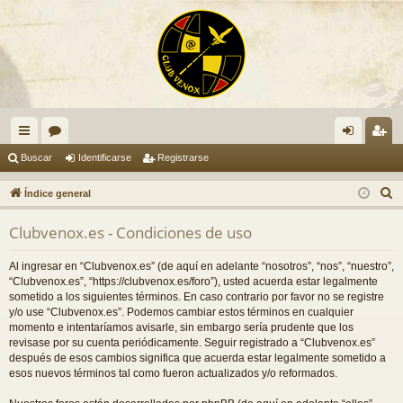
nl
or
de
eg
Buscar
Identificarse
Registrarse
ac
os
nti
ist
B
Índice general
es
fic
ra
u
Clubvenox.es - Condiciones de uso
s
rá
ar
rs
c
pi
se
e
Al ingresar en “Clubvenox.es” (de aquí en adelante “nosotros”, “nos”, “nuestro”,
a
“Clubvenox.es”, “https://clubvenox.es/foro”), usted acuerda estar legalmente
do
r
sometido a los siguientes términos. En caso contrario por favor no se registre
y/o use “Clubvenox.es”. Podemos cambiar estos términos en cualquier
s
momento e intentaríamos avisarle, sin embargo sería prudente que los
revisase por su cuenta periódicamente. Seguir registrado a “Clubvenox.es”
después de esos cambios significa que acuerda estar legalmente sometido a
esos nuevos términos tal como fueron actualizados y/o reformados.