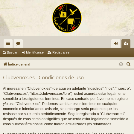
nl
or
de
eg
Buscar
Identificarse
Registrarse
ac
os
nti
ist
B
Índice general
es
fic
ra
u
Clubvenox.es - Condiciones de uso
s
rá
ar
rs
c
pi
se
e
Al ingresar en “Clubvenox.es” (de aquí en adelante “nosotros”, “nos”, “nuestro”,
a
“Clubvenox.es”, “https://clubvenox.es/foro”), usted acuerda estar legalmente
do
r
sometido a los siguientes términos. En caso contrario por favor no se registre
y/o use “Clubvenox.es”. Podemos cambiar estos términos en cualquier
s
momento e intentaríamos avisarle, sin embargo sería prudente que los
revisase por su cuenta periódicamente. Seguir registrado a “Clubvenox.es”
después de esos cambios significa que acuerda estar legalmente sometido a
esos nuevos términos tal como fueron actualizados y/o reformados.