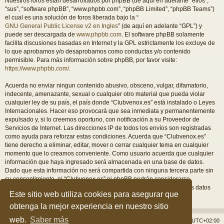
Nuestros foros están desarrollados por phpBB (de aquí en adelante “ellos”,
“sus”, “software phpBB”, “www.phpbb.com”, “phpBB Limited”, “phpBB Teams”)
el cual es una solución de foros liberada bajo la “
GNU General Public License v2 en Ingles
” (de aquí en adelante “GPL”) y
puede ser descargada de
www.phpbb.com
. El software phpBB solamente
facilita discusiones basadas en Internet y la GPL estrictamente los excluye de
lo que aprobamos y/o desaprobamos como conductas y/o contenido
permisible. Para más información sobre phpBB, por favor visite:
https://www.phpbb.com/
.
Acuerda no enviar ningun contenido abusivo, obsceno, vulgar, difamatorio,
indecente, amenazante, sexual o cualquier otro material que pueda violar
cualquier ley de su país, el país donde “Clubvenox.es” está instalado o Leyes
Internacionales. Hacer eso provocará que sea inmediata y permanentemente
expulsado y, si lo creemos oportuno, con notificación a su Proveedor de
Servicios de Internet. Las direcciones IP de todos los envíos son registradas
como ayuda para reforzar estas condiciones. Acuerda que “Clubvenox.es”
tiene derecho a eliminar, editar, mover o cerrar cualquier tema en cualquier
momento que lo creamos conveniente. Como usuario acuerda que cualquier
información que haya ingresado será almacenada en una base de datos.
Dado que esta información no será compartida con ninguna tercera parte sin
su consentimiento, ni “Clubvenox.es” ni phpBB podrán considerarse
responsables por cualquier intento de hacking que conlleve a que los datos
Este sitio web utiliza cookies para asegurar que
sean comprometidos.
obtenga la mejor experiencia en nuestro sitio
web.
Saber más
Índice general
Borrar cookies
Todos los horarios son
UTC+02:00