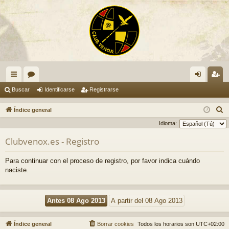
nl
or
de
eg
Buscar
Identificarse
Registrarse
ac
os
nti
ist
B
Índice general
es
fic
ra
u
Idioma:
s
rá
ar
rs
Clubvenox.es - Registro
c
pi
se
e
a
Para continuar con el proceso de registro, por favor indica cuándo
do
r
naciste.
s
Índice general
Borrar cookies
Todos los horarios son
UTC+02:00