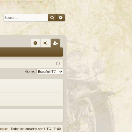
Buscar
Búsqueda avanzada
E
FA
de
eg
Q
nti
ist
fic
ra
Idioma:
ar
rs
se
e
ookies
Todos los horarios son
UTC+02:00