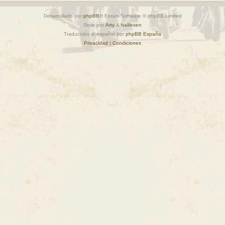
Desarrollado por
phpBB
® Forum Software © phpBB Limited
Style por
Arty
&
halilesen
Traducción al español por
phpBB España
Privacidad
|
Condiciones