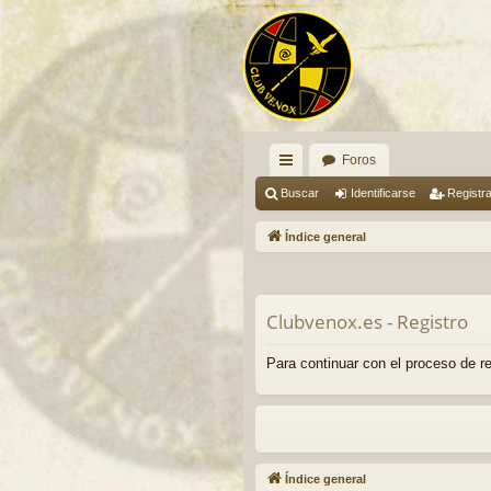
Foros
nl
Buscar
Identificarse
Registr
ac
Índice general
es
rá
Clubvenox.es - Registro
pi
do
Para continuar con el proceso de re
s
Índice general