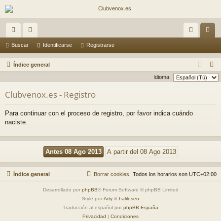
nl
or
de
eg
Buscar
Identificarse
Registrarse
ac
os
nti
ist
B
Índice general
es
fic
ra
u
Idioma:
s
rá
ar
rs
Clubvenox.es - Registro
c
pi
se
e
a
Para continuar con el proceso de registro, por favor indica cuándo
do
r
naciste.
s
Índice general
Borrar cookies
Todos los horarios son
UTC+02:00
Desarrollado por
phpBB
® Forum Software © phpBB Limited
Style por
Arty
&
halilesen
Traducción al español por
phpBB España
Privacidad
|
Condiciones