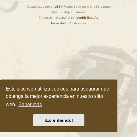
Desarrollado por
phpBB
® Forum Software © phpBB Limited
Style por
Arty
&
halilesen
Traducción al español por
phpBB España
Privacidad
|
Condiciones
Este sitio web utiliza cookies para asegurar que
obtenga la mejor experiencia en nuestro sitio
web.
Saber más
¡Lo entiendo!