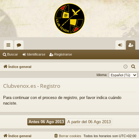
nl
or
de
eg
Buscar
Identificarse
Registrarse
ac
os
nti
ist
B
Índice general
es
fic
ra
u
Idioma:
s
rá
ar
rs
Clubvenox.es - Registro
c
pi
se
e
a
Para continuar con el proceso de registro, por favor indica cuándo
do
r
naciste.
s
Índice general
Borrar cookies
Todos los horarios son
UTC+02:00