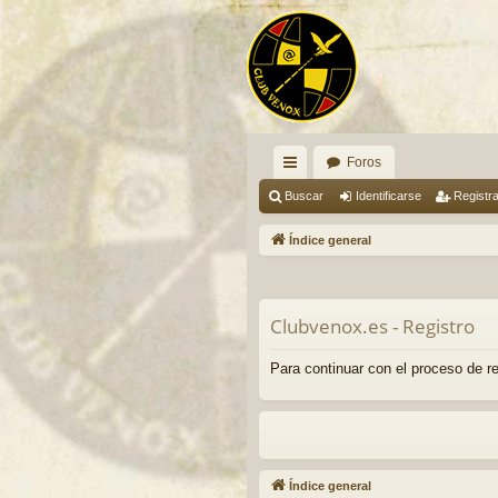
Foros
nl
Buscar
Identificarse
Registr
ac
Índice general
es
rá
Clubvenox.es - Registro
pi
do
Para continuar con el proceso de re
s
Índice general