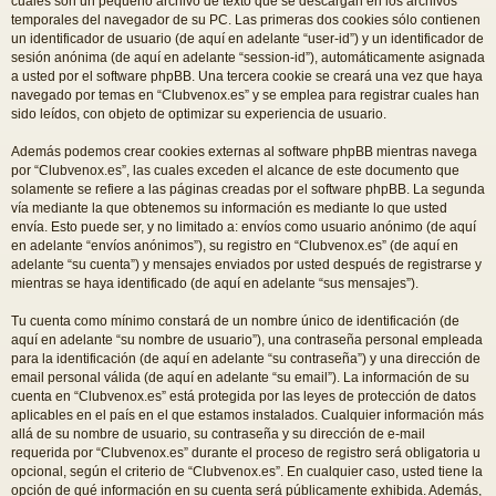
cuales son un pequeño archivo de texto que se descargan en los archivos
temporales del navegador de su PC. Las primeras dos cookies sólo contienen
un identificador de usuario (de aquí en adelante “user-id”) y un identificador de
sesión anónima (de aquí en adelante “session-id”), automáticamente asignada
a usted por el software phpBB. Una tercera cookie se creará una vez que haya
navegado por temas en “Clubvenox.es” y se emplea para registrar cuales han
sido leídos, con objeto de optimizar su experiencia de usuario.
Además podemos crear cookies externas al software phpBB mientras navega
por “Clubvenox.es”, las cuales exceden el alcance de este documento que
solamente se refiere a las páginas creadas por el software phpBB. La segunda
vía mediante la que obtenemos su información es mediante lo que usted
envía. Esto puede ser, y no limitado a: envíos como usuario anónimo (de aquí
en adelante “envíos anónimos”), su registro en “Clubvenox.es” (de aquí en
adelante “su cuenta”) y mensajes enviados por usted después de registrarse y
mientras se haya identificado (de aquí en adelante “sus mensajes”).
Tu cuenta como mínimo constará de un nombre único de identificación (de
aquí en adelante “su nombre de usuario”), una contraseña personal empleada
para la identificación (de aquí en adelante “su contraseña”) y una dirección de
email personal válida (de aquí en adelante “su email”). La información de su
cuenta en “Clubvenox.es” está protegida por las leyes de protección de datos
aplicables en el país en el que estamos instalados. Cualquier información más
allá de su nombre de usuario, su contraseña y su dirección de e-mail
requerida por “Clubvenox.es” durante el proceso de registro será obligatoria u
opcional, según el criterio de “Clubvenox.es”. En cualquier caso, usted tiene la
opción de qué información en su cuenta será públicamente exhibida. Además,