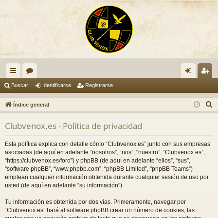
nl
or
de
eg
Buscar
Identificarse
Registrarse
ac
os
nti
ist
B
Índice general
es
fic
ra
u
Clubvenox.es - Política de privacidad
s
rá
ar
rs
c
pi
se
e
Esta política explica con detalle cómo “Clubvenox.es” junto con sus empresas
a
asociadas (de aquí en adelante “nosotros”, “nos”, “nuestro”, “Clubvenox.es”,
do
r
“https://clubvenox.es/foro”) y phpBB (de aquí en adelante “ellos”, “sus”,
“software phpBB”, “www.phpbb.com”, “phpBB Limited”, “phpBB Teams”)
s
emplean cualquier información obtenida durante cualquier sesión de uso por
usted (de aquí en adelante “su información”).
Tu información es obtenida por dos vías. Primeramente, navegar por
“Clubvenox.es” hará al software phpBB crear un número de cookies, las