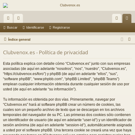
nl
or
de
eg
Buscar
Identificarse
Registrarse
ac
os
nti
ist
B
Índice general
es
fic
ra
u
Clubvenox.es - Política de privacidad
s
rá
ar
rs
c
Esta política explica con detalle cómo “Clubvenox.es” junto con sus empresas
pi
se
e
a
asociadas (de aquí en adelante “nosotros”, “nos”, “nuestro”, “Clubvenox.es”,
do
r
“https://clubvenox.es/foro”) y phpBB (de aquí en adelante “ellos”, “sus”,
“software phpBB”, “www.phpbb.com”, “phpBB Limited”, “phpBB Teams”)
s
emplean cualquier información obtenida durante cualquier sesión de uso por
usted (de aquí en adelante “su información”).
Tu información es obtenida por dos vías. Primeramente, navegar por
“Clubvenox.es” hará al software phpBB crear un número de cookies, las
cuales son un pequeño archivo de texto que se descargan en los archivos
temporales del navegador de su PC. Las primeras dos cookies sólo contienen
un identificador de usuario (de aquí en adelante “user-id”) y un identificador de
sesión anónima (de aquí en adelante “session-id”), automáticamente asignada
a usted por el software phpBB. Una tercera cookie se creará una vez que haya