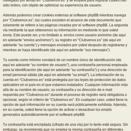
navegado por temas en “Clubvenox.es” y se emplea para registrar cuales han
sido leídos, con objeto de optimizar su experiencia de usuario.
Además podemos crear cookies externas al software phpBB mientras navega
por “Clubvenox.es”, las cuales exceden el alcance de este documento que
solamente se refiere a las páginas creadas por el software phpBB. La segunda
vía mediante la que obtenemos su información es mediante lo que usted
envía. Esto puede ser, y no limitado a: envíos como usuario anónimo (de aquí
en adelante “envíos anónimos”), su registro en “Clubvenox.es” (de aquí en
adelante “su cuenta”) y mensajes enviados por usted después de registrarse y
mientras se haya identificado (de aquí en adelante “sus mensajes”).
Tu cuenta como mínimo constará de un nombre único de identificación (de
aquí en adelante “su nombre de usuario”), una contraseña personal empleada
para la identificación (de aquí en adelante “su contraseña”) y una dirección de
email personal válida (de aquí en adelante “su email”). La información de su
cuenta en “Clubvenox.es” está protegida por las leyes de protección de datos
aplicables en el país en el que estamos instalados. Cualquier información más
allá de su nombre de usuario, su contraseña y su dirección de e-mail
requerida por “Clubvenox.es” durante el proceso de registro será obligatoria u
opcional, según el criterio de “Clubvenox.es”. En cualquier caso, usted tiene la
opción de qué información en su cuenta será públicamente exhibida. Además,
en su cuenta, usted tiene la opción de activar o desactivar los emails
generados automáticamente por el software phpBB.
Tu contraseña está encriptada (cifrado de una vía) por lo tanto está segura. Sin
embargo, se recomienda que no emplee la misma contraseña en diferentes