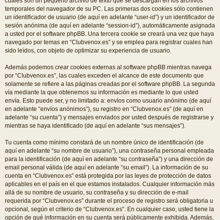
cuales son un pequeño archivo de texto que se descargan en los archivos
temporales del navegador de su PC. Las primeras dos cookies sólo contienen
un identificador de usuario (de aquí en adelante “user-id”) y un identificador de
sesión anónima (de aquí en adelante “session-id”), automáticamente asignada
a usted por el software phpBB. Una tercera cookie se creará una vez que haya
navegado por temas en “Clubvenox.es” y se emplea para registrar cuales han
sido leídos, con objeto de optimizar su experiencia de usuario.
Además podemos crear cookies externas al software phpBB mientras navega
por “Clubvenox.es”, las cuales exceden el alcance de este documento que
solamente se refiere a las páginas creadas por el software phpBB. La segunda
vía mediante la que obtenemos su información es mediante lo que usted
envía. Esto puede ser, y no limitado a: envíos como usuario anónimo (de aquí
en adelante “envíos anónimos”), su registro en “Clubvenox.es” (de aquí en
adelante “su cuenta”) y mensajes enviados por usted después de registrarse y
mientras se haya identificado (de aquí en adelante “sus mensajes”).
Tu cuenta como mínimo constará de un nombre único de identificación (de
aquí en adelante “su nombre de usuario”), una contraseña personal empleada
para la identificación (de aquí en adelante “su contraseña”) y una dirección de
email personal válida (de aquí en adelante “su email”). La información de su
cuenta en “Clubvenox.es” está protegida por las leyes de protección de datos
aplicables en el país en el que estamos instalados. Cualquier información más
allá de su nombre de usuario, su contraseña y su dirección de e-mail
requerida por “Clubvenox.es” durante el proceso de registro será obligatoria u
opcional, según el criterio de “Clubvenox.es”. En cualquier caso, usted tiene la
opción de qué información en su cuenta será públicamente exhibida. Además,