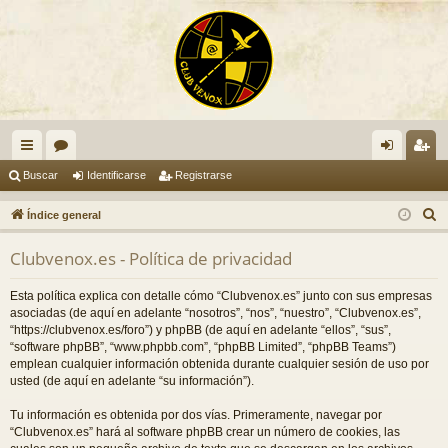
nl
or
de
eg
Buscar
Identificarse
Registrarse
ac
os
nti
ist
B
Índice general
es
fic
ra
u
Clubvenox.es - Política de privacidad
s
rá
ar
rs
c
pi
se
e
Esta política explica con detalle cómo “Clubvenox.es” junto con sus empresas
a
asociadas (de aquí en adelante “nosotros”, “nos”, “nuestro”, “Clubvenox.es”,
do
r
“https://clubvenox.es/foro”) y phpBB (de aquí en adelante “ellos”, “sus”,
“software phpBB”, “www.phpbb.com”, “phpBB Limited”, “phpBB Teams”)
s
emplean cualquier información obtenida durante cualquier sesión de uso por
usted (de aquí en adelante “su información”).
Tu información es obtenida por dos vías. Primeramente, navegar por
“Clubvenox.es” hará al software phpBB crear un número de cookies, las