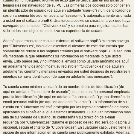
cuales son un pequeño archivo de texto que se descargan en los archivos
temporales del navegador de su PC. Las primeras dos cookies sólo contienen
un identificador de usuario (de aquí en adelante “user-id”) y un identificador de
sesión anónima (de aquí en adelante “session-id”), automáticamente asignada
a usted por el software phpBB. Una tercera cookie se creará una vez que haya
navegado por temas en “Clubvenox.es” y se emplea para registrar cuales han
sido leídos, con objeto de optimizar su experiencia de usuario.
Además podemos crear cookies externas al software phpBB mientras navega
por “Clubvenox.es”, las cuales exceden el alcance de este documento que
solamente se refiere a las páginas creadas por el software phpBB. La segunda
vía mediante la que obtenemos su información es mediante lo que usted
envía. Esto puede ser, y no limitado a: envíos como usuario anónimo (de aquí
en adelante “envíos anónimos”), su registro en “Clubvenox.es” (de aquí en
adelante “su cuenta”) y mensajes enviados por usted después de registrarse y
mientras se haya identificado (de aquí en adelante “sus mensajes”).
Tu cuenta como mínimo constará de un nombre único de identificación (de
aquí en adelante “su nombre de usuario”), una contraseña personal empleada
para la identificación (de aquí en adelante “su contraseña”) y una dirección de
email personal válida (de aquí en adelante “su email”). La información de su
cuenta en “Clubvenox.es” está protegida por las leyes de protección de datos
aplicables en el país en el que estamos instalados. Cualquier información más
allá de su nombre de usuario, su contraseña y su dirección de e-mail
requerida por “Clubvenox.es” durante el proceso de registro será obligatoria u
opcional, según el criterio de “Clubvenox.es”. En cualquier caso, usted tiene la
opción de qué información en su cuenta será públicamente exhibida. Además,