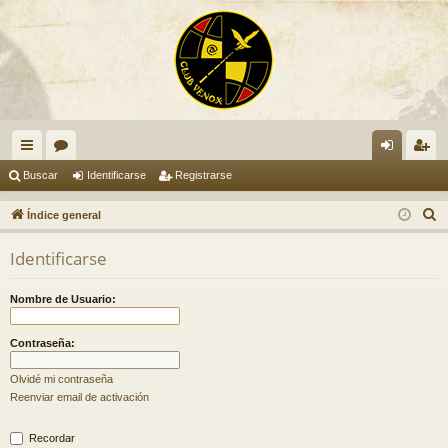
nl
or
de
eg
Buscar
Identificarse
Registrarse
ac
os
nti
ist
B
Índice general
es
fic
ra
u
Identificarse
s
rá
ar
rs
c
pi
se
e
Nombre de Usuario:
a
do
r
Contraseña:
s
Olvidé mi contraseña
Reenviar email de activación
Recordar