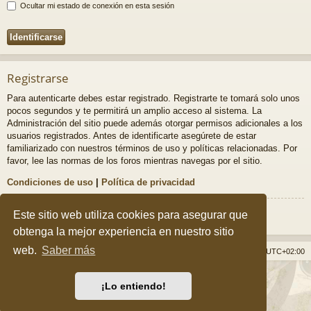
Ocultar mi estado de conexión en esta sesión
Registrarse
Para autenticarte debes estar registrado. Registrarte te tomará solo unos
pocos segundos y te permitirá un amplio acceso al sistema. La
Administración del sitio puede además otorgar permisos adicionales a los
usuarios registrados. Antes de identificarte asegúrete de estar
familiarizado con nuestros términos de uso y políticas relacionadas. Por
favor, lee las normas de los foros mientras navegas por el sitio.
Condiciones de uso
|
Política de privacidad
Registrarse
Este sitio web utiliza cookies para asegurar que
obtenga la mejor experiencia en nuestro sitio
web.
Saber más
Índice general
Borrar cookies
Todos los horarios son
UTC+02:00
Desarrollado por
phpBB
® Forum Software © phpBB Limited
¡Lo entiendo!
Style por
Arty
&
halilesen
Traducción al español por
phpBB España
Privacidad
|
Condiciones