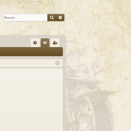
Buscar
Búsqueda avanzada
E
FA
de
eg
Q
nti
ist
fic
ra
ar
rs
se
e