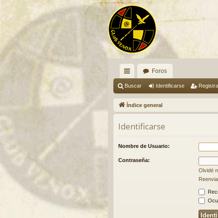
Foros
nl
Buscar
Identificarse
Registr
ac
Índice general
es
Identificarse
rá
pi
Nombre de Usuario:
do
Contraseña:
Olvidé 
s
Reenviar
Rec
Ocul