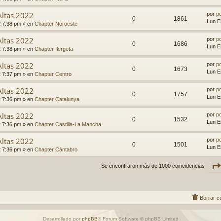
Altas 2022
por
p
0
1861
Lun E
2 7:38 pm
» en
Chapter Noroeste
Altas 2022
por
p
0
1686
Lun E
2 7:38 pm
» en
Chapter Ilergeta
Altas 2022
por
p
0
1673
Lun E
2 7:37 pm
» en
Chapter Centro
Altas 2022
por
p
0
1757
Lun E
2 7:36 pm
» en
Chapter Catalunya
Altas 2022
por
p
0
1532
Lun E
2 7:36 pm
» en
Chapter Castilla-La Mancha
Altas 2022
por
p
0
1501
Lun E
2 7:36 pm
» en
Chapter Cántabro
Se encontraron más de 1000 coincidencias
Borrar c
Desarrollado por
phpBB
® Forum Software © phpBB Limited