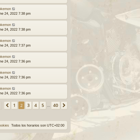
okemon
ne 24, 2022 7:38 pm
okemon
ne 24, 2022 7:38 pm
okemon
ne 24, 2022 7:37 pm
okemon
ne 24, 2022 7:36 pm
okemon
ne 24, 2022 7:36 pm
okemon
ne 24, 2022 7:36 pm
Página
2
de
40
1
3
4
5
40
Anterior
2
Siguiente
…
ookies
Todos los horarios son
UTC+02:00