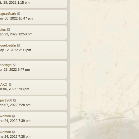
ic 29, 2022 1:15 pm
agnarStark
ov 03, 2022 10:47 pm
ufus
ep 22, 2022 12:50 pm
guelbedilla
ay 12, 2022 2:00 pm
andingo
br 26, 2022 8:47 pm
ÑAKO
br 06, 2022 1:08 pm
gus1980
eb 07, 2022 7:28 pm
okemon
ne 24, 2022 7:39 pm
okemon
ne 24, 2022 7:38 pm