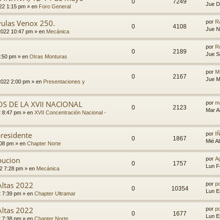
0
7249
Jue D
022 1:15 pm
» en
Foro General
lvulas Venox 250.
por
R
0
4108
Jue N
2022 10:47 pm
» en
Mecánica
por
R
0
2189
Jue S
2:50 pm
» en
Otras Monturas
por
Mi
0
2167
Jue M
2022 2:00 pm
» en
Presentaciones y
S DE LA XVII NACIONAL
por
m
0
2123
Mar A
2 8:47 pm
» en
XVII Concentración Nacional -
presidente
por
I
0
1867
Mié A
:08 pm
» en
Chapter Norte
bucion
por
A
0
1757
Lun F
2 7:28 pm
» en
Mecánica
Altas 2022
por
p
0
10354
Lun E
2 7:39 pm
» en
Chapter Ultramar
Altas 2022
por
p
0
1677
Lun E
2 7:38 pm
» en
Chapter Norte