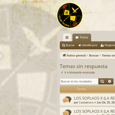
Foros
nl
Buscar
Identificarse
Registr
ac
Índice general
Buscar
Temas si
es
Temas sin respuesta
rá
Ir a búsqueda avanzada
pi
Busca
B
do
Temas
s
LOS SOPLAOS X (LA RE
por
Cantabruco
»
Jue Dic 29, 2
LOS SOPLAOS X (LA RE