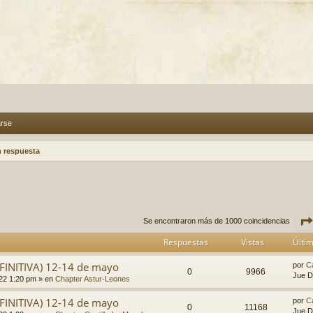
arse
n respuesta
r
úsqueda avanzada
Se encontraron más de 1000 coincidencias
Respuestas
Vistas
Últi
FINITIVA) 12-14 de mayo
por
C
0
9966
Jue D
022 1:20 pm
» en
Chapter Astur-Leones
FINITIVA) 12-14 de mayo
por
C
0
11168
Jue D