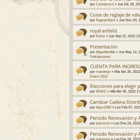
por
Cantabruco
»
Jue Dic 29, 2
Coste de reglaje de vá
por
RagnarStark
»
Jue Nov 03, 
royal enfield
por
Rufus
»
Jue Sep 22, 2022 1
Presentación
por
Miguelbedilla
»
Jue May 12, 
Felicitaciones
CUENTA PARA INGRESO
por
mandingo
»
Mar Abr 26, 202
Duero 2022
Elecciones para elegir 
por
IÑAKO
»
Mié Abr 06, 2022 1
Cambiar Cadena Distri
por
Agus1980
»
Lun Feb 07, 202
Periodo Renovación y 
por
pokemon
»
Lun Ene 24, 202
Periodo Renovación y 
por
pokemon
»
Lun Ene 24, 202