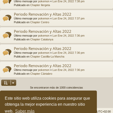
Último mensaje por
pokemon
«
Lun Ene 24, 2022 7:38 pm
Publicado en
Chapter Ilergeta
Periodo Renovación y Altas 2022
Último mensaje por
pokemon
«
Lun Ene 24, 2022 7:37 pm
Publicado en
Chapter Centro
Periodo Renovación y Altas 2022
Último mensaje por
pokemon
«
Lun Ene 24, 2022 7:36 pm
Publicado en
Chapter Catalunya
Periodo Renovación y Altas 2022
Último mensaje por
pokemon
«
Lun Ene 24, 2022 7:36 pm
Publicado en
Chapter Castilla-La Mancha
Periodo Renovación y Altas 2022
Último mensaje por
pokemon
«
Lun Ene 24, 2022 7:36 pm
Publicado en
Chapter Cántabro
Se encontraron más de 1000 coincidencias
Página
2
de
40
1
3
4
5
40
Anterior
2
Siguiente
…
Este sitio web utiliza cookies para asegurar que
obtenga la mejor experiencia en nuestro sitio
web.
Saber más
Índice general
Borrar cookies
Todos los horarios son
UTC+02:00