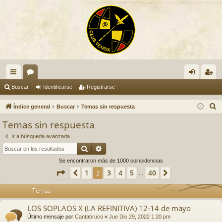
nl
or
de
eg
Buscar
Identificarse
Registrarse
ac
os
nti
ist
B
Índice general
Buscar
Temas sin respuesta
es
fic
ra
u
Temas sin respuesta
s
rá
ar
rs
Ir a búsqueda avanzada
c
pi
se
e
Buscar
Búsqueda avanzada
a
Se encontraron más de 1000 coincidencias
do
r
Página
2
de
40
1
3
4
5
40
Anterior
2
Siguiente
…
s
Temas
LOS SOPLAOS X (LA REFINITIVA) 12-14 de mayo
Último mensaje por
Cantabruco
«
Jue Dic 29, 2022 1:20 pm