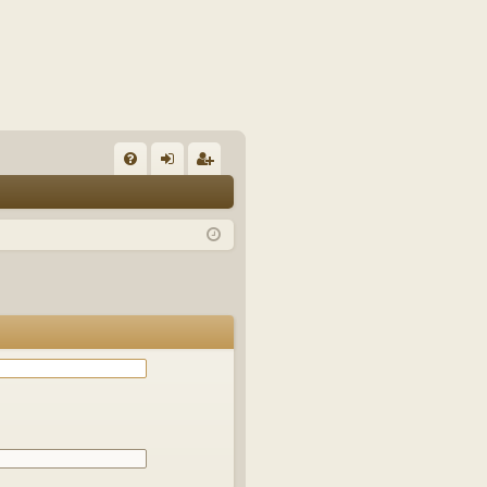
E
FA
de
eg
Q
nti
ist
fic
ra
ar
rs
se
e