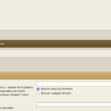
arse
rar y
-
delante de la palabra
Buscar todos los términos
s separadas por
|
entre
Buscar cualquier término
encontrar. Emplea
*
como
s parciales.