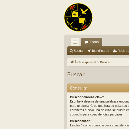
Foros
nl
Buscar
Identificarse
Registr
ac
Índice general
Buscar
es
Buscar
rá
pi
Consulta
do
Buscar palabras clave:
Escribe
+
delante de una palabra a encont
s
para excluirla. Crea una lista de palabra
corchetes si solo una de ellas se quiere 
comodín para coincidencias parciales.
Buscar autor:
Emplea * como comodín para coincidencia