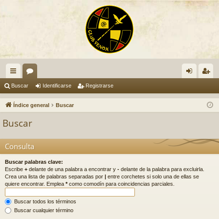
nl
or
de
eg
Buscar
Identificarse
Registrarse
ac
os
nti
ist
Índice general
Buscar
es
fic
ra
Buscar
rá
ar
rs
pi
se
e
Consulta
do
Buscar palabras clave:
Escribe
+
delante de una palabra a encontrar y
-
delante de la palabra para excluirla.
s
Crea una lista de palabras separadas por
|
entre corchetes si solo una de ellas se
quiere encontrar. Emplea
*
como comodín para coincidencias parciales.
Buscar todos los términos
Buscar cualquier término