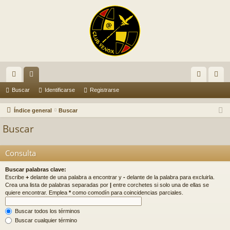
nl
or
de
eg
Buscar
Identificarse
Registrarse
ac
os
nti
ist
Índice general
Buscar
es
fic
ra
Buscar
rá
ar
rs
Consulta
pi
se
e
do
Buscar palabras clave:
Escribe
+
delante de una palabra a encontrar y
-
delante de la palabra para excluirla.
s
Crea una lista de palabras separadas por
|
entre corchetes si solo una de ellas se
quiere encontrar. Emplea
*
como comodín para coincidencias parciales.
Buscar todos los términos
Buscar cualquier término