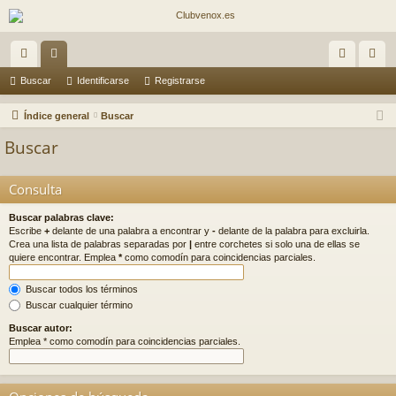
nl
or
de
eg
Buscar
Identificarse
Registrarse
ac
os
nti
ist
Índice general
Buscar
es
fic
ra
Buscar
rá
ar
rs
Consulta
pi
se
e
do
Buscar palabras clave:
Escribe
+
delante de una palabra a encontrar y
-
delante de la palabra para excluirla.
s
Crea una lista de palabras separadas por
|
entre corchetes si solo una de ellas se
quiere encontrar. Emplea
*
como comodín para coincidencias parciales.
Buscar todos los términos
Buscar cualquier término
Buscar autor:
Emplea * como comodín para coincidencias parciales.