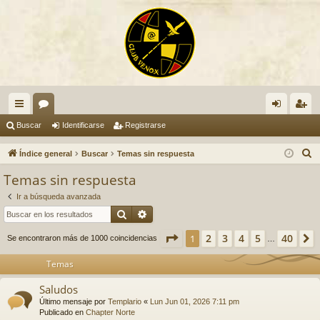
nl
or
de
eg
Buscar
Identificarse
Registrarse
ac
os
nti
ist
B
Índice general
Buscar
Temas sin respuesta
es
fic
ra
u
Temas sin respuesta
s
rá
ar
rs
Ir a búsqueda avanzada
c
pi
se
e
Buscar
Búsqueda avanzada
a
do
r
Página
1
de
40
2
3
4
5
40
1
Se encontraron más de 1000 coincidencias
…
s
Temas
Saludos
Último mensaje por
Templario
«
Lun Jun 01, 2026 7:11 pm
Publicado en
Chapter Norte