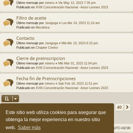
Último mensaje por
mineru
«
Vie May 12, 2023 7:35 pm
Publicado en
XVIII Concentración Nacional - Astur-Leones 2023
Filtro de aceite
Último mensaje por
Javigoga
«
Lun Abr 24, 2023 11:16 am
Publicado en
Mecánica
Contacto
Último mensaje por
Javigoga
«
Mié Abr 19, 2023 6:15 pm
Publicado en
Chapter Centro
Cierre de preinscripcion
Último mensaje por
mineru
«
Mié Mar 01, 2023 11:04 pm
Publicado en
XVIII Concentración Nacional - Astur-Leones 2023
Fecha fin de Preinscripciones
Último mensaje por
mineru
«
Sab Feb 18, 2023 11:51 pm
Publicado en
XVIII Concentración Nacional - Astur-Leones 2023
Página
1
de
40
2
3
4
5
40
1
Se encontraron más de 1000 coincidencias
…
Este sitio web utiliza cookies para asegurar que
obtenga la mejor experiencia en nuestro sitio
web.
Saber más
Índice general
Borrar cookies
Todos los horarios son
UTC+02:00