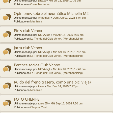
Último mensaje por
jvraga
«
Mié Jul 23, 2025 10:35 pm
Publicado en
Otras Monturas
Opiniones sobre el neumático Michelin M2
Último mensaje por
Annefnds
«
Dom Jun 01, 2025 6:04 pm
Publicado en
Mecánica
Pin's club Venox
Último mensaje por
NOVAT@
«
Vie Abr 18, 2025 8:35 pm
Publicado en
La Tienda del Club Venox, (Merchandising)
Jarra club Venox
Último mensaje por
NOVAT@
«
Mié Abr 16, 2025 10:52 am
Publicado en
La Tienda del Club Venox, (Merchandising)
Parches socios Club Venox
Último mensaje por
NOVAT@
«
Mié Abr 16, 2025 12:48 am
Publicado en
La Tienda del Club Venox, (Merchandising)
Ruido del freno trasero, como una bici vieja)
Último mensaje por
kleto
«
Mar Ene 14, 2025 7:27 pm
Publicado en
Mecánica
FOTO CHERIFE
Último mensaje por
tonio 55
«
Mié Sep 18, 2024 7:50 pm
Publicado en
Chapter Centro