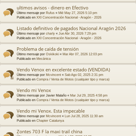
ultimos avisos - dinero en Efectivo
Último mensaje por
Rufus
«
Mié May 27, 2026 5:10 pm
Publicado en
XXI Concentración Nacional - Aragón - 2026
Listado definitivo de pagados Nacional Aragón 2026
Último mensaje por
charly
«
Jue Abr 30, 2026 7:29 pm
Publicado en
XXI Concentración Nacional - Aragón - 2026
Problema de caída de tensión
Último mensaje por
Oskikoki
«
Mar Abr 07, 2026 12:03 pm
Publicado en
Mecánica
Vendo Venox en excelente estado (VENDIDA)
Último mensaje por
Mcvincent
«
Sab Ago 02, 2025 2:31 pm
Publicado en
Compra / Venta de Motos (cualquier tipo y marca)
Vendo mi Venox
Último mensaje por
Javier Malaño
«
Mar Jul 29, 2025 4:58 pm
Publicado en
Compra / Venta de Motos (cualquier tipo y marca)
Vendo mi Venox. Esta impecable
Último mensaje por
Mcvincent
«
Lun Jul 28, 2025 11:30 am
Publicado en
Chapter Catalunya
Zontes 703 F la maxi trail china